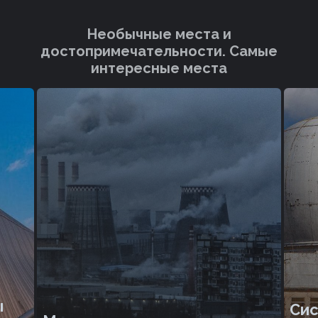
Необычные места и
достопримечательности. Cамые
интересные места
ы
Cис