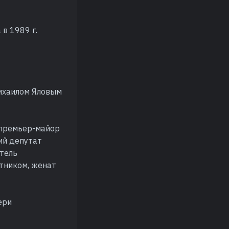
в 1989 г.
Михаилом Яловым
. премьер-майор
ий депутат
итель
етником, женат
ери