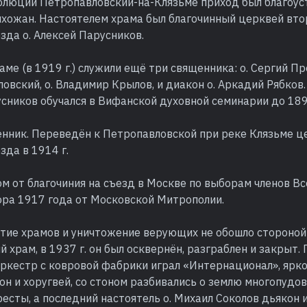
олюции Петропавловский-на-Клязьме приход был благоус
хожан. Настоятелем храма был благочинный церквей вто
зда о. Алексей Парусников.
аме (в 1919 г.) служили ещё три священника: о. Сергий Пр
овский, о. Владимир Крылов, и диакон о. Аркадий Рябков.
сников обучался в Вифанской духовной семинарии до 189
щенник. Переведён к Петропавловской при реке Клязьме ц
зда в 1914 г.
м от благочиния на съезд в Москве по выборам членов В
ора 1917 года от Московской Митрополии.
тие храмов и уничтожение верующих не обошло стороной
 храм, в 1937 г. он был осквернён, разграблен и закрыт.
ркестр с ковровой фабрики играл «Интернационал», ярко
он и хоругвей, со стоном разбивались о землю многопудов
есты, а последний настоятель о. Михаил Соколов дьякон 