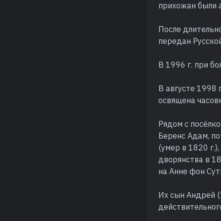
прихожан были а
После длительно
передан Русско
В 1996 г. при б
В августе 1998
освящена часовн
Рядом с посёлко
Беренс Адам, по
(умер в 1820 г.
дворянства в 18
на Анне фон Сут
Их сын Андрей (
действительного