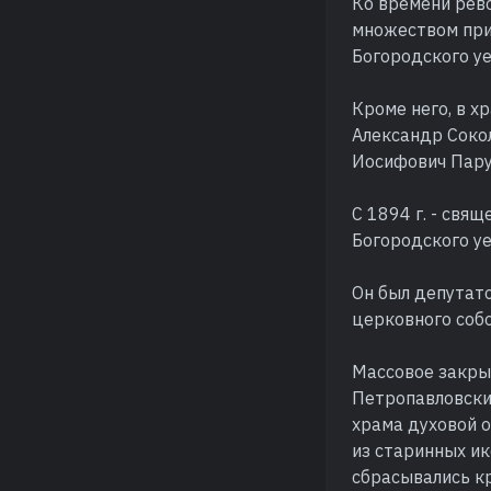
Ко времени рев
множеством при
Богородского уе
Кроме него, в хр
Александр Сокол
Иосифович Пару
С 1894 г. - свя
Богородского уе
Он был депутато
церковного соб
Массовое закры
Петропавловский
храма духовой о
из старинных ик
сбрасывались кр