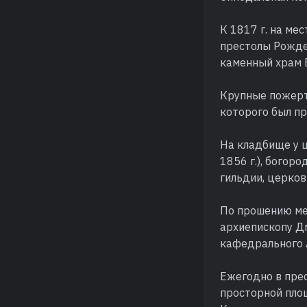
К 1817 г. на ме
престолы Рожде
каменный храм 
Крупные пожерт
которого был п
На кладбище у ц
1856 г.), богор
гильдии, церко
По прошению ме
архиепископу Д
кафедрального 
Ежегодно в прес
просторной пло