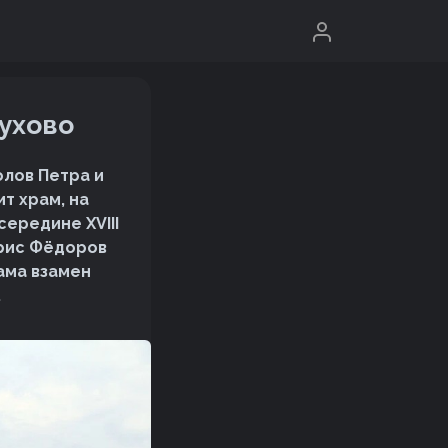
бухово
олов Петра и
ит храм, на
середине XVIII
Борис Фёдоров
ама взамен
.