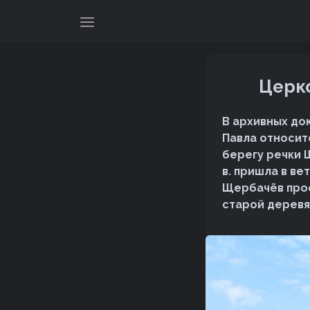
Церко
В архивных до
Павла относитс
берегу речки 
в. пришла в ве
Щербачёв прос
старой деревя