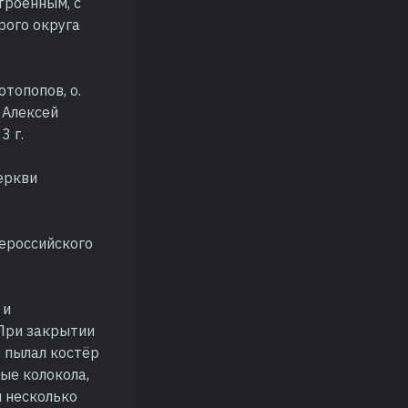
троенным, с
рого округа
отопопов, о.
 Алексей
3 г.
еркви
сероссийского
 и
 При закрытии
 пылал костёр
ые колокола,
и несколько