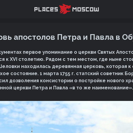
вь апостолов Петра и Павла в О
кументах первое упоминание о церкви Святых Апост
я к XVI столетию. Рядом с тем местом, где ныне сто
Шеловки находилась деревянная церковь, которая к 
тхое состояние. 1 марта 1755 г. статский советник 
ил дозволения консистории о постройке нового хр
нной церкви Петра и Павла «в то же наименование»