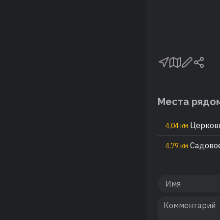
Места рядо
Церковь
4,04 км
Садовое
4,79 км