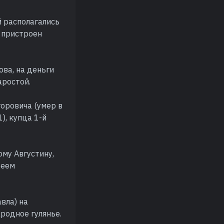
й располагались
 пристроен
ва, на деньги
аростой.
оровича (умер в
), купца 1-й
му Августину,
реем
вла) на
родное гулянье.