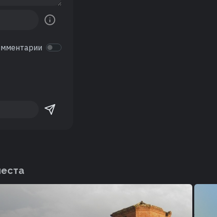
омментарии
места