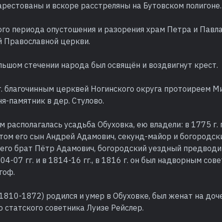
рестованы и вскоре расстреляны на Бутовском полигоне.
го периода опустошения и разорения храм Петра и Павла 
й Православной церкви.
ольшом стечении народа был освящён и воздвигнут крест.
 г. благочинным церквей Ногинского округа протоиреем 
я-памятник в дер. Стулово.
м располагалась усадьба Обуховка, ею владели: в 1775 г
том его сын Андрей Адамович, секунд-майор и богородск
), его брат Пётр Адамович, богородский уездный предвод
04-07 гг. и в 1814-16 гг., в 1816 г. он был надворным сов
гоф.
1810-1872) родился и умер в Обуховке, был женат на доч
 статского советника Луизе Рейслер.