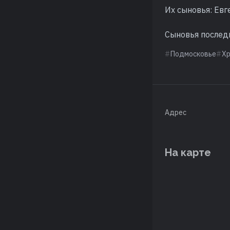
Их сыновья: Евг
Сыновья последне
Подмосковье
Х
Адрес
На карте