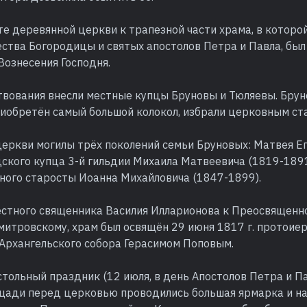
сте деревянной церкви к трапезной части храма, в которо
ства Богородицы и святых апостолов Петра и Павла, был
Вознесения Господня.
вования внесли местные купцы Бруновы и Тюляевы. Бруно
риобретён самый большой колокол, избрали церковным ст
еркви могилы трёх поколений семьи Бруновых: Матвея Ег
одского купца 3-й гильдии Михаила Матвеевича (1819-1891
вного старосты Иоанна Михайловича (1847-1899).
стного священника Василия Илларионова к Преосвященно
митровскому, храм был освящён 29 июня 1817 г. протоие
Архангельского собора Герасимом Поповым.
тольный праздник (12 июля, в день Апостолов Петра и Па
щади перед церковью проводились большая ярмарка и на