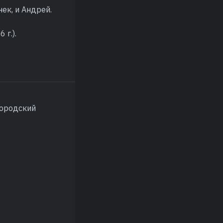
ек, и Андрей.
 г.).
городский