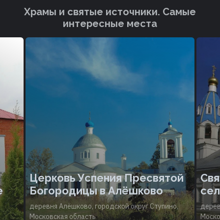
Храмы и святые источники. Cамые
интересные места
Церковь Успения Пресвятой
Свя
е
Богородицы в Алёшково
сел
деревня Алёшково, городской округ Ступино,
дерев
Московская область
Моско