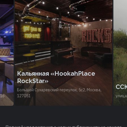
Кальянная «HookahPlace
RockStar»
СС
Большой Сухаревский переулок, 5с2, Москва,
316
127051
улица