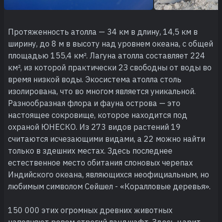
Протяженность атолла — 34 км в длину, 14,5 км в
ширину, до 8 м в высоту над уровнем океана, с общей
площадью 155,4 км². Лагуна атолла составляет 224
км², из которой практически 2З свободны от воды во
время низкой воды. Экосистема атолла столь
изолирована, что во многом является уникальной.
Разнообразная флора и фауна острова — это
настоящее сокровище, которое находится под
охраной ЮНЕСКО. Из 273 видов растений 19
считаются исчезающими видами, а 22 можно найти
только в здешних местах. Здесь последнее
естественное место обитания слоновых черепах
Индийского океана, являющихся неофициальным, но
любимым символом Сейшел - «Коралловые деревья».
150 000 этих огромных древних животных
наполняют ревом строгий ландшафт. Здесь царит