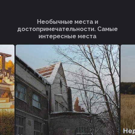
Необычные места и
достопримечательности. Cамые
интересные места
Нед