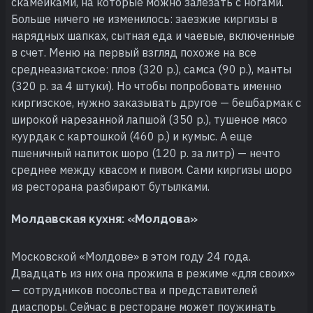
скамейками, на которые можно залезать с ногами.
Больше ничего не изменилось: заезжие киргизы в
нарядных шапках, сытная еда и чаевые, включенные
в счет. Меню на первый взгляд похоже на все
среднеазиатское: плов (320 р.), самса (90 р.), манты
(320 р. за 4 штуки). Но чтобы попробовать именно
киргизское, нужно заказывать другое — бешбармак с
широкой нарезанной лапшой (350 р.), тушеное мясо
куурдак с картошкой (460 р.) и кумыс. А еще
пшеничный напиток шоро (120 р. за литр) — нечто
среднее между квасом и пивом. Сами киргизы шоро
из ресторана разбирают бутылками.
Молдавская кухня: «Молдова»
Московской «Молдове» в этом году 24 года.
Двадцать из них она прожила в режиме «для своих»
— сотрудников посольства и представителей
диаспоры. Сейчас в ресторане может поужинать