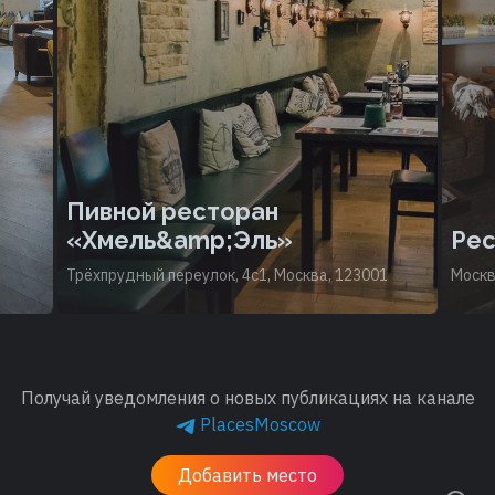
Пивной ресторан
«Хмель&amp;Эль»
Ре
Трёхпрудный переулок, 4с1, Москва, 123001
Москв
Получай уведомления о новых публикациях на канале
PlacesMoscow
Добавить место