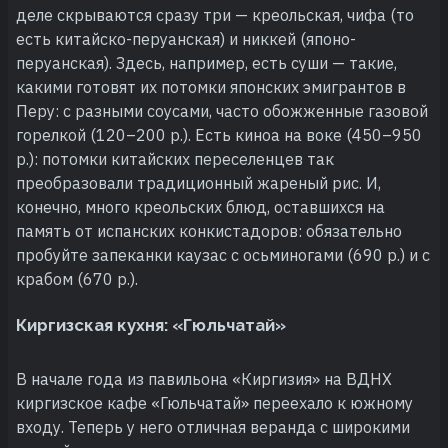
деле скрываются сразу три — креольская, чифа (то
есть китайско-перуанская) и никкей (японо-
перуанская). Здесь, например, есть суши — такие,
какими готовят их потомки японских эмигрантов в
Перу: с разными соусами, часто обожженные газовой
горелкой (120–200 р.). Есть киноа на воке (450–950
р.): потомки китайских переселенцев так
преобразовали традиционный жареный рис. И,
конечно, много креольских блюд, оставшихся на
память от испанских конкистадоров: обязательно
пробуйте запеканки каузас с осьминогами (690 р.) и с
крабом (670 р.).
Киргизская кухня: «Гюльчатай»
В начале года из павильона «Киргизия» на ВДНХ
киргизское кафе «Гюльчатай» переехало к южному
входу. Теперь у него отличная веранда с широкими