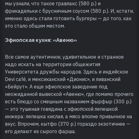
мы узнали, что такое гравлакс (580 р.) и
фрикадельки с брусничным соусом (580 р.). И, кстати,
именно здесь стали готовить бургеры — до того, как
это стало общим местом.
Эфиопская кухня: «Авеню»
Все самое аутентичное, удивительное и странное
надо искать на территории общежития
Университета дружбы народов. Здесь и индийское
Devi café, и мексиканский «Дионис», и ливанский
«Бейрут». А еще эфиопское заведение под
неожиданной вывеской «Авеню», где помимо прочего
есть блюдо со смешным названием фырфыр (300 р.)
— это тушеная говядина с эфиопской лепешкой
инжера: лепешка кислая, а мясо вполне привычное на
вкус. Впрочем, кытфо (370 р.) гораздо экзотичнее —
его делают из сырого фарша.