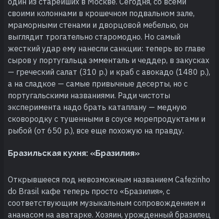
один из старейших в Москве. Сегодня, со всеми
своими колоннами в крошечном подвальном зале,
мраморными стенами и дворцовой мебелью, он
выглядит трогательно старомодно. Но самый
жесткий удар ему нанесли санкции: теперь во главе
сыров у португальца эмменталь и чеддер, в закусках
— греческий салат (310 р.) и краб с авокадо (1480 р.),
а на сладкое — самые привычные десерты, но с
португальскими названиями. Ради чистоты
эксперимента надо брать катаплану — медную
сковородку с тушенными в соусе морепродуктами и
рыбой (от 650 р.), все еще похожую на правду.
Бразильская кухня: «Бразилия»
Открывшееся под невозможным названием Cafezinho
do Brasil кафе теперь просто «Бразилия», с
соответствующим музыкальным сопровождением и
ананасом на аватарке. Хозяин, урожденный бразилец