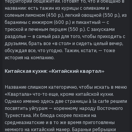
территории общежитий. Готовят то, что и обещано в
названии: есть тажин из курицы с оливками и
соленым лимоном (450 р.), легкий овощной (550 р.), из
баранины с инжиром (600 р.) и пикантный — с
треской и печеным перцем (550 р.). С закусками
раздолье — в самый раз для того, чтобы приходить с
друзьями, брать все «в стол» и сидеть целый вечер,
обсуждая все, что угодно. Тажин, кстати, — тоже
история на компанию.
Китайская кухня: «Китайский квартал»
Название слишком категорично, чтобы искать в меню
«Квартала» что-то еще, кроме китайской кухни.
Однако именно здесь две страницы à la carte решили
посвятить уйгурам — коренному народу Восточного
Туркестана. Их блюда скорее похожи на
среднеазиатские и в то же время приготовлены
немного на китайский манер. Бараньи ребрышки