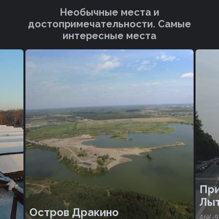
Необычные места и
достопримечательности. Cамые
интересные места
При
Лы
Остров Дракино
46К-9