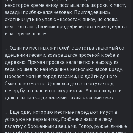
некоторое время внизу послышались шорохи, к месту
засады приближался человек. Приглядевшись,
охотник чуть не упал с «насеста»: внизу, не спеша,
шел… он сам! Двойник продефилировал мимо дерева
и затерялся в лесу.
… Один из местных жителей, с детства знакомый со
здешними лесами, возвращался просекой к себе в
деревню. Прямая просека вела четко к выходу из
леса, но шел по ней мужчина несколько часов кряду.
Просвет маячил перед глазами, но дойти до него
было невозможно. Доплелся до села он уже под
вечер, буквально из последних сил. А пока шел, то и
дело слышал за деревьями тихий женский смех.
… Еще одну историю местные передают из уст в
уста уже не первый год. Грибники нашли в лесу
палатку с брошенными вещами. Топор, ружье, личные