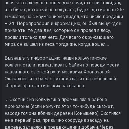
зная, что в лесу он провел две ночи, охотник ожидал,
что билет, который он покупает, будет датирован 26-
м числом, но с изумлением увидел, что число продажи
– 24! Перепроверив информацию, он был вынужден
признать: те два дня, которые он провел в лесу,
прошли только для него. Для всего окружающего
мира он вышел из леса тогда же, когда вошел…
Вызнав эту информацию, наши кольчугинские
коллеги стали подкапливать байки по поводу места,
названного с легкой руки москвича Хронозоной.
Оказалось, что баек с лихвой хватит на небольшой
сборник фантастических рассказов.
… Охотник из Кольчугина промышлял в районе
Хронозоны (если кому-то это что-нибудь скажет,
находится она вблизи деревни Конышево). Охотился
не в первый раз, привычно соорудив засаду на
дереве, затаился в предвкушении добычи. Через