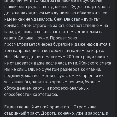
Впрочем, 94 и 95 квадраты, лесные вырубки, мы
нашли без труда, а вот дальше… Судя по карте, зона
должна находиться между ними, но обнаружить ее
нам никак не удавалось. Сначала стал «дурить»
компас. Идем строго на закат, соответственно – на
запад, а компас показывает, что мы движемся на
север. Дальше – хуже. Просвет ясно
просматривается через бурелом и даже находится в
том направлении, в котором нам надо – по карте.
Но… На вид до него максимум 200 метров, а ближе
не становится даже после часа пути. Женского смеха
мы не слышали, но с учетом размеров компании,
ведьмы уржаться могли в кустах – мы вряд ли их
услышали бы, занятые хоровым пением, бурным
обсуждением карты и профессиональных
способностей картографа.
Единственный четкий ориентир – Стромынка,
старинный тракт. Дорога, конечно, уже и заросла, и