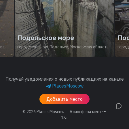
Подольское море
Пос
ква
городской округ Подольск, Московская область
город
Получай уведомления о новых публикациях на канале
PlacesMoscow
Добавить место
© 2026
Places.Moscow — Атмосфера мест •••
18+