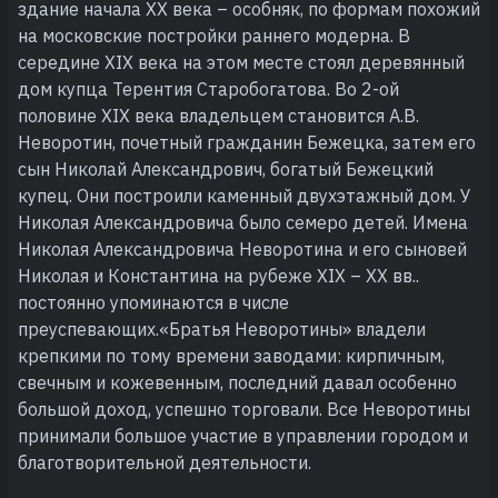
здание начала ХХ века – особняк, по формам похожий
на московские постройки раннего модерна. В
середине ХIХ века на этом месте стоял деревянный
дом купца Терентия Старобогатова. Во 2-ой
половине XIX века владельцем становится А.В.
Неворотин, почетный гражданин Бежецка, затем его
сын Николай Александрович, богатый Бежецкий
купец. Они построили каменный двухэтажный дом. У
Николая Александровича было семеро детей. Имена
Николая Александровича Неворотина и его сыновей
Николая и Константина на рубеже XIX – XX вв..
постоянно упоминаются в числе
преуспевающих.«Братья Неворотины» владели
крепкими по тому времени заводами: кирпичным,
свечным и кожевенным, последний давал особенно
большой доход, успешно торговали. Все Неворотины
принимали большое участие в управлении городом и
благотворительной деятельности.