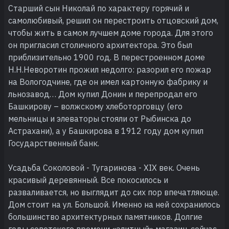
Старший сын Николай по характеру горячий и
самолюбивый, решил он перестроить отцовский дом,
чтобы жить в самом лучшем доме города. Для этого
он пригласил столичного архитектора. Это был
приблизительно 1900 год. В перестроенном доме
Н.Н.Неворотин прожил недолго: разорил его пожар
на Вологодчине, где он имел картонную фабрику и
льнозавод… Дом купил Донин и перепродал его
Башкирову – волжскому хлеботорговцу (его
мельницы и элеваторы стояли от Рыбинска до
Астрахани), а у Башкирова в 1912 году дом купил
Государственный банк.
Усадьба Соколовой - Тугаринова - XIX век. Очень
красивый деревянный. Все покосилось и
разваливается, но выглядит до сих пор впечатляюще.
Дом стоит на ул. Большой. Именно на ней сохранилось
большинство архитектурных памятников. Долгие
годы советского времени «элитный» магазин, сейчас