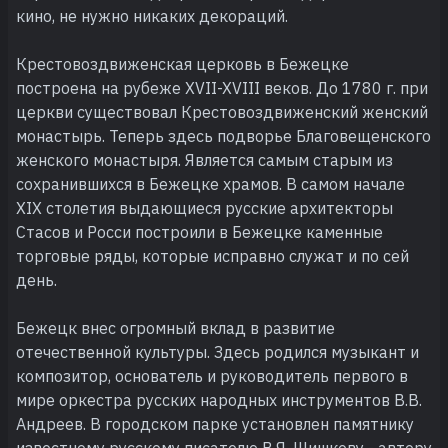
кино, не нужно никаких декораций.
Крестовоздвиженская церковь в Бежецке
построена на рубеже XVII-XVIII веков. До 1780 г. при
церкви существовал Крестовоздвиженский женский
монастырь. Теперь здесь подворье Благовещенского
женского монастыря. Является самым старым из
сохранившихся в Бежецке храмов. В самом начале
XIX столетия выдающиеся русские архитекторы
Стасов и Росси построили в Бежецке каменные
торговые ряды, которые исправно служат и по сей
день.
Бежецк внес огромный вклад в развитие
отечественной культуры. Здесь родился музыкант и
композитор, основатель и руководитель первого в
мире оркестра русских народных инструментов В.В.
Андреев. В городском парке установлен памятнику
известному русскому писателю В.Я. Шишкову - автору