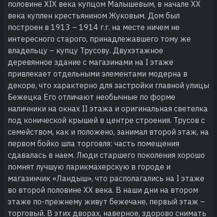
половине XIX века купцом Малышевым, в начале XX
века куплен крестьянином Жуковым. Дом был
построен в 1913 – 1914 г.г. на месте ничем не
интересного старого, принадлежавшего тому же
владельцу – купцу Трусову. Двухэтажное
деревянное здание с магазинами на I этаже
привлекает отдельными элементами модерна в
декоре, что характерно для застройки главной улицы
Бежецка Его отличают необычные по форме
наличники на окнах II этажа и оригинальная светелка
под конической крышей в центре строения. Трусов с
семейством, как и положено, занимал второй этаж, на
первом бойко шла торговля: часть помещения
сдавалась в наем. Люди старшего поколения хорошо
помнят лучшую парикмахерскую в городе и
магазинчик «Ландыш», что располагались на I этаже
во второй половине XX века. В наши дни на втором
этаже по-прежнему живут бежечане, первый этаж –
торговый. В этих дворах, наверное, здорово снимать