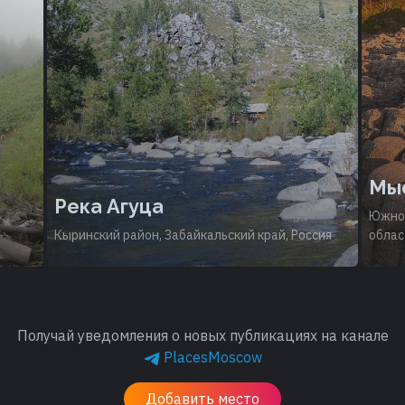
Мы
Река Агуца
Южно-
Кыринский район, Забайкальский край, Россия
облас
Получай уведомления о новых публикациях на канале
PlacesMoscow
Добавить место