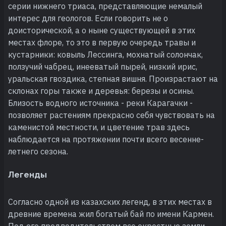
серии нижнего триаса, представляющие немалый
интерес для геологов. Если говорить не о
доисторической, а о ныне существующей в этих
местах флоре, то это в первую очередь травы и
кустарники: ковыль Лессинга, мохнатый солончак,
ползучий чабрец, инееватый пырей, низкий ирис,
уральская гвоздика, степная вишня. Произрастают на
склонах горы также и деревья: березы и осины.
Близость водного источника - реки Карагачки -
позволяет растениям прекрасно себя чувствовать на
каменистой местности, и цветение трав здесь
наблюдается на протяжении почти всего весенне-
летнего сезона.
Легенды
Согласно одной из казахских легенд, в этих местах в
древние времена жил богатый бай по имени Кармен.
Под его предводительством все окрестные земли