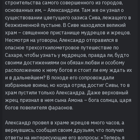
строительства самого совершенного из городов,
основанных им, – Александрии. Там же он узнал о
существовании цветущего оазиса Сива, лежащего в
безжизненной пустыне. В Сиве находился великий
храм – священное пристанище мудрецов и жрецов.
Несмотря на уговоры, Александр отправился в
опасное трехсоткилометровое путешествие по
Сахаре, чтобы узнать у мудрецов, правда ли, будто
своими достижениями он обязан любви и особому
расположению к нему богов и стоит ли ему ждать их
и в дальнейшем? В походе его сопровождали
избранные воины, но когда отряд достиг Сивы, то в
храм пустили только Александра. Даже верховный
жрец признал в нем сына Амона – бога солнца, царя
богов повелителя фараонов.
Александр провел в храме жрецов много часов, а
вернувшись, сообщил своим друзьям, что получил
ответы на интересующие его вопросы: «Теперь я