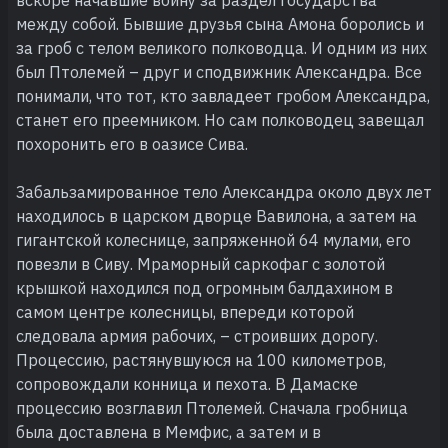
между собой. Бывшие друзья сына Амона боролись и
за гроб с телом великого полководца. И одним из них
был Птолемей – друг и сподвижник Александра. Все
понимали, что тот, кто завладеет гробом Александра,
станет его преемником. Но сам полководец завещал
похоронить его в оазисе Сива.
Забальзамированное тело Александра около двух лет
находилось в царском дворце Вавилона, а затем на
гигантской колеснице, запряженной 64 мулами, его
повезли в Сиву. Мраморный саркофаг с золотой
крышкой находился под огромным балдахином в
самом центре колесницы, впереди которой
следовала армия рабочих, – строивших дорогу.
Процессию, растянувшуюся на 100 километров,
сопровождали конница и пехота. В Дамаске
процессию воз­главил Птолемей. Сначала гробница
была доставлена в Мемфис, а затем и в