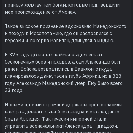
принесу жертву тем богам, которые подтвердили
мое происхождение от Амона».
Такое высокое признание вдохновило Македонского
к походу в Месопотамию, где он расправился с
персами и, покорив Вавилон, двинулся в Индию.
К 325 году до н.э. его войска выдохлись от
бесконечных боев и походов, а сам Александр был
ранен. Войска возвратились в Вавилон, откуда
планировалось двинуться в глубь Африки, но в 323
году Александр Македонский умер. Ему было всего
33 года.
Новыми царями огромной державы провозгласили
новорожденного сына Александра и его сводного
брата Арридея. Фактически империей стали
управлять военачальники Александра – диадохи,
вскоре начавшие войну за раздел государства