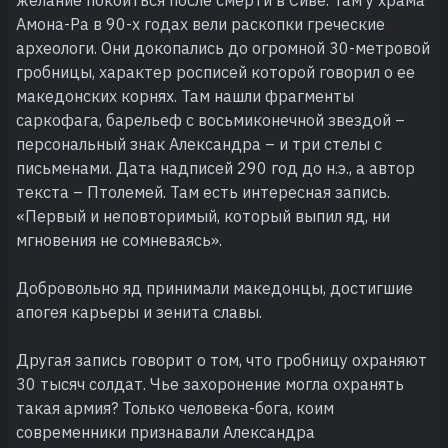
Амона-Ра в 90-х годах вели раскопки греческие
археологи. Они докопались до огромной 30-метровой
гробницы, характер росписей которой говорил о ее
македонских корнях. Там нашли фрагменты
саркофага, барельеф с восьмиконечной звездой –
персональный знак Александра – и три стелы с
письменами. Дата надписей 290 год до н.э., а автор
текста – Птолемей. Там есть интересная запись.
«Первый и неповторимый, который выпил яд, ни
мгновения не сомневаясь».
Добровольно яд принимали македонцы, достигшие
апогея карьеры и зенита славы.
Другая запись говорит о том, что гробницу охраняют
30 тысяч солдат. Чье захоронение могла охранять
такая армия? Только человека-бога, коим
современники признавали Александра