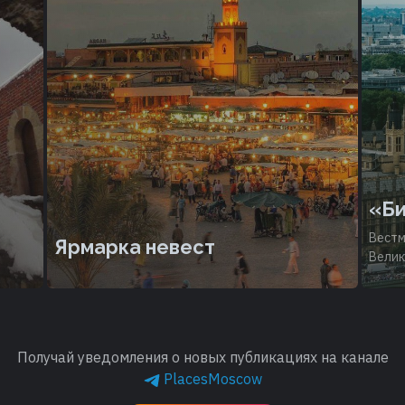
«Би
Вестм
Ярмарка невест
Велик
Получай уведомления о новых публикациях на канале
PlacesMoscow