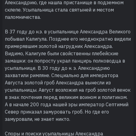
Александрию, где нашла пристанище в подземном
склепе. Усыпальница стала святыней и местом
паломничества.
В 37 году до н.э. в усыпальнице Александра Великого
побывал Калигула. Позднее его неоднократно видели
примерявшим золотой нагрудник Александра.
Видимо, Калигуле были свойственны плебейские
замашки: он попросту украл панцирь полководца в
усыпальнице. В 30 году до н. э. Александрию
захватили римляне. Специально для императора
Августа золотой гроб Александра вынесли из
усыпальницы. Август возложил на гроб золотой венок
в знак почтения перед великим воином и политиком.
А в начале 200 года нашей эры император Септимий
Север приказал замуровать гроб. Но где его
замуровали, не знает никто.
Споры и поиски усыпальницы Александра