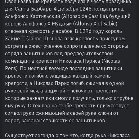
Свое название крепость получила в честь праздника
дня Санта-Барбары 4 декабря 1248, когда принц
Альфонсо Кастильский (Alfonso de Castilla), будущий
король Альфонсо X Мудрый (Alfonso X el Sabio)
отвоевал крепость у арабов. В 1296 году король
Хайме II (Jaime II) снова взял крепость приступом,
встретив ожесточенное сопротивление со стороны
отряда защитников под предводительством
коменданта крепости Николаса Пэриса (Nicolás
Peris). По местной легенде последние защитники
крепости погибли, защищая каждый камень
крепости, а Николас Пэрис погиб, сжимая в одной
руке свой меч, а в другой — ключи от крепости,
которые захватчики смогли получить, только отрубив
ему руку. С тех пор на гербе крепости присутствует
символ руки сжимающей в своей руке ключи от
ворот, как знак стойкости ее защитников.
Существует легенда о том что, когда рука Николаса