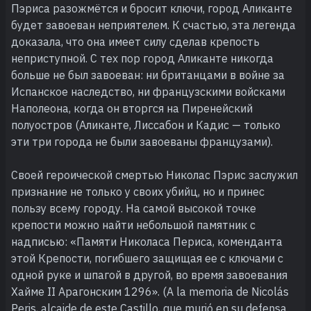
Пэриса разожмётся и бросит ключи, город Аликанте
будет завоеван неприятелем. К счастью, эта легенда
доказала, что она имеет силу сделав крепость
неприступной. С тех пор город Аликанте никогда
больше не был завоеван: ни британцами в войне за
Испанское наследство, ни французскими войсками
Наполеона, когда он вторгся на Пиренейский
полуостров (Аликанте, Лиссабон и Кадис — только
эти три города не были завоеваны французами).
Своей героической смертью Николас Пэрис заслужил
признание не только у своих убийц, но и принес
пользу всему городу. На самой высокой точке
крепости можно найти небольшой памятник с
надписью: «Памяти Николаса Периса, коменданта
этой Крепости, погибшего защищая ее с ключами с
одной руке и шпагой в другой, во время завоевания
Хайме II Арагонским 1296». (A la memoria de Nicolás
Peris, alcaide de este Castillo, que murió en su defensa