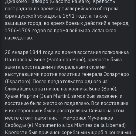
Джакомо Палеаро (Giacomo Palearo). Крепость
пострадала во время артиллерийского обстрела
французской эскадры в 1691 году, а также,
защищая город, во время боевых действий в период
1706-1709 годов во время войны за Испанское
наследство.
28 января 1844 года во время восстания полковника
Панталеона Боне (Pantaleón Boné), крепость была
занята восставшими либеральными силами,
выступавшими против политики генерала Эспартеро
(Espartero). После предательства одного из
ближайших соратников полковника Боне (Boné),
Хуана Мартин (Juan Martín), замок был захвачен, и
восстание было жестоко подавлено. Все восставшие
и их сторонники были расстреляны. Сейчас на этом
месте стоит памятник — мемориал Мучеников
Свободы (el Monumento a los Mártires de la Libertad).
Крепости был причинен серьёзный ущерб в конечный