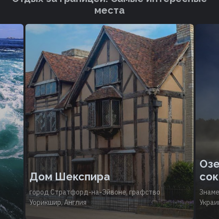
места
Озе
Дом Шекспира
сок
город Стратфорд-на-Эйвоне, графство
Знаме
Уорикшир, Англия
Украи