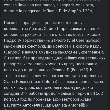
con las llaves en una mano y su espada en la otra,
durante la conquista de Jaime II de Aragón. 1296).
После возвращения крепости под корону
королевства Арагон, Хайме II приказывает заняться
ее реконструкцией. Почти столетие спустя, король
Педро IV Торжественный (Pedro IV el Ceremonioso)
закончил реконструкцию крепости, а король Карл I
(Carlos I) в начале XVI вновь занялся ее укреплением.
С тех пор, без проведения дальнейших существенных
реформ и изменений, крепость просуществовала
вплоть до царствования Фелипа II (Felipe II). И
только с назначением нового коменданта крепости
Хуана Колома (Juan Coloma) началось строительство
новых построек, которые мы можем увидеть и
сегодня. Эти работы продолжались в период с 1562
по 1580 год по проектам архитекторов Хуана
Баутиста Антонелл (Juan Bautista Antonelli) и