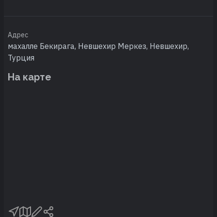
Адрес
махалле Бекирага, Невшехир Меркез, Невшехир,
Турция
На карте