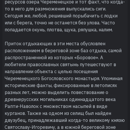
ресурсов озера Череменецкое и тот факт, что когда-
то в него для размножения выпускались сиги.
Сегодня же, любой, решивший порыбачить с лодки
или с берега, точно не останется без улова. Часто
попадается окунь, плотва, щука, ряпушка, налим.
Приток отдыхающих в эти места обусловлен
расположением в береговой зоне баз отдыха, самой
распространенной из которых «Боровое». А
любители православных святынь путешествуют в
направлении объекта с целью посещения
Череменецкого Богословского монастыря. Упоминая
исторические факты, фиксированные в летописях
разных лет, можно выделить повествование о
древнерусских могильниках одиннадцатого века
Рапти-Наволок с множеством насыпей в виде
курганов. Также на одном из селищ был найден
двузубец, принадлежавший когда-то великому князю
Святославу-Игоревичу, а в южной береговой зоне