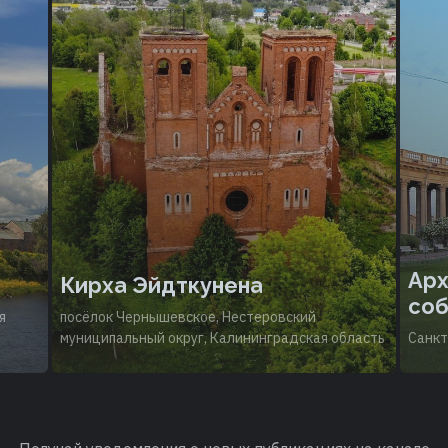
Арх
Кирха Эйдткунена
соб
я
посёлок Чернышевское, Нестеровский
муниципальный округ, Калининградская область
Санкт