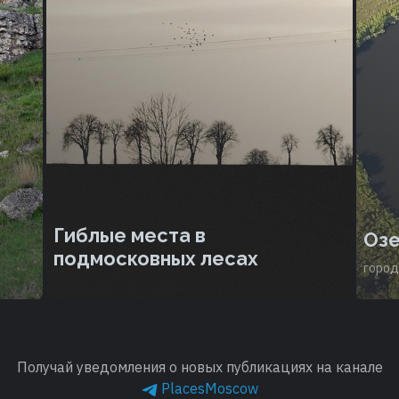
Гиблые места в
Оз
,
подмосковных лесах
город
Получай уведомления о новых публикациях на канале
PlacesMoscow