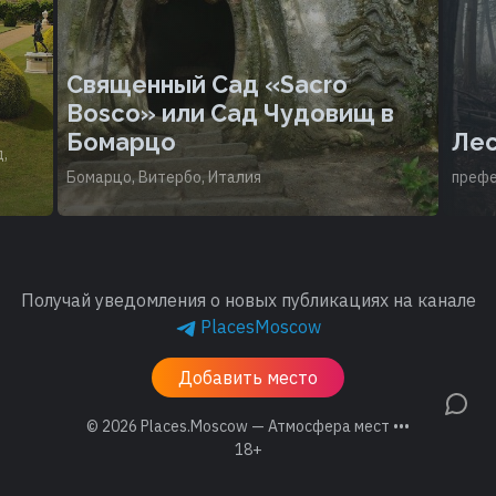
Священный Сад «Sacro
Bosco» или Сад Чудовищ в
Бомарцо
Лес
,
Бомарцо, Витербо, Италия
префе
Получай уведомления о новых публикациях на канале
PlacesMoscow
Добавить место
© 2026
Places.Moscow — Атмосфера мест •••
18+