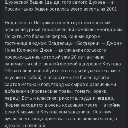
Шуховской башни (да-да, того самого Шухова — в
России таких башен осталось всего восемь из 200).
Недалеко от Петушков существует интересный
агрокультурный туристический комплекс «Богдарня».
По сути, это большая ферма, конный двор и
гостиница в одном. Владельцы «Богдарни» — Джон и
Нина Копински. Джон — англичанин польского
происхождения, который уже 20 лет активно
занимается собственной фермой в деревне Крутово.
Обязательно попробуйте его сыры (и увезите самые
вкусные с собой). В ассортименте более десяти
сортов мягких и полутвердых сыров с различными
добавками (прованские травы, томаты, орехи,
перец). Есть и классика: рикотта, гауда и чеддер.
Ферма находится в очень красивом месте — в пойме
реки Клязьмы и Крутовском заказнике. Поэтому
лучше всего сюда приезжать на несколько часов, в
идеале с ночевкой.