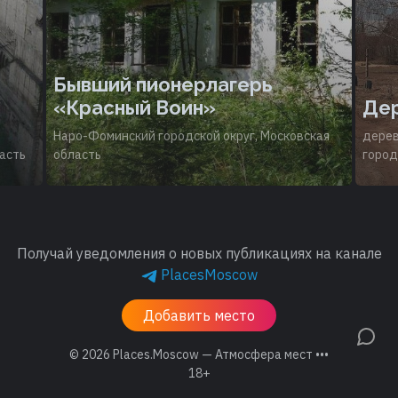
Бывший пионерлагерь
«Красный Воин»
Дер
Наро-Фоминский городской округ, Московская
дерев
ласть
область
город
Получай уведомления о новых публикациях на канале
PlacesMoscow
Добавить место
© 2026
Places.Moscow — Атмосфера мест •••
18+