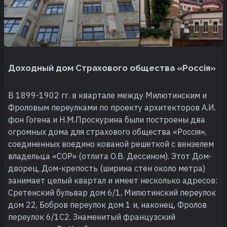
Доходный дом Страхового общества «Россiя»
В 1899-1902 гг. в квартале между Милютинским и
Фроловым переулками по проекту архитекторов А.И.
фон Гогена и Н.М.Проскурина были построены два
огромных дома для страхового общества «Россiя»,
соединенных воедино кованой решеткой с вензелем
владельца «СОР» (отлита О.В. Дессином). Этот Дом-
дворец, Дом-крепость (ширина стен около метра)
занимает целый квартал и имеет несколько адресов:
Сретенский бульвар дом 6/1, Милютинский переулок
дом 22, Бобров переулок дом 1 и, наконец, Фролов
переулок 6/1С2. Знаменитый французский