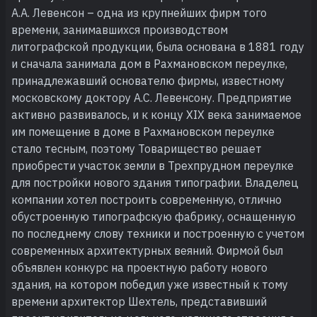
А.А. Левенсон – одна из крупнейших фирм того
времени, занимавшихся производством
литографской продукции, была основана в 1881 году
и сначала занимала дом в Рахмановском переулке,
принадлежавший основателю фирмы, известному
московскому доктору А.С. Левенсону. Предприятие
активно развивалось, и к концу XIX века занимаемое
им помещение в доме в Рахмановском переулке
стало тесным, поэтому Товарищество решает
приобрести участок земли в Трехпрудном переулке
для постройки нового здания типографии. Владелец
компании хотел построить современную, отлично
обустроенную типографскую фабрику, оснащенную
по последнему слову техники и построенную с учетом
современных архитектурных веяний. Фирмой был
объявлен конкурс на проектную работу нового
здания, на котором победил уже известный к тому
времени архитектор Шехтель, представивший