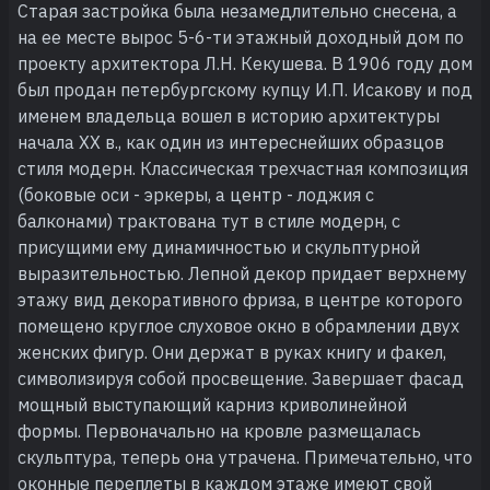
Старая застройка была незамедлительно снесена, а
на ее месте вырос 5-6-ти этажный доходный дом по
проекту архитектора Л.Н. Кекушева. В 1906 году дом
был продан петербургскому купцу И.П. Исакову и под
именем владельца вошел в историю архитектуры
начала ХХ в., как один из интереснейших образцов
стиля модерн. Классическая трехчастная композиция
(боковые оси - эркеры, а центр - лоджия с
балконами) трактована тут в стиле модерн, с
присущими ему динамичностью и скульптурной
выразительностью. Лепной декор придает верхнему
этажу вид декоративного фриза, в центре которого
помещено круглое слуховое окно в обрамлении двух
женских фигур. Они держат в руках книгу и факел,
символизируя собой просвещение. Завершает фасад
мощный выступающий карниз криволинейной
формы. Первоначально на кровле размещалась
скульптура, теперь она утрачена. Примечательно, что
оконные переплеты в каждом этаже имеют свой