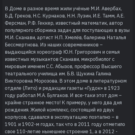
В Доме в разное время жили учёные М.И. Авербах,
Б.Д. Греков, Н.С. Курнаков, Н.Н. Лузин, И.Е. Тамм, А.Е.
Ферсман, Р.Ф. Геккер, известный математик, автор
популярного сборника задач для поступающих в вузы
М.И. Сканави, артист Н.П. Хмелёв, балерина Наталья
Бессмертнова. Из наших современников –
выдающийся хореограф Ю.Н. Григорович и семья
известных музыкантов Сканави, микробиолог с
мировым именем С.С. Абызов, профессор Высшего
театрального училища им. Б.В. Щукина Галина
Викторовна Морозова. В этом доме в литературном
отделе (Лито) и редакции газеты «Гудок» в 1923
году работал М.А. Булгаков. И все-таки этот дом –
крайне странное место! К примеру, у него два дня
рождения. Жилой комплекс, состоящий из двух
корпусов, сдавался в эксплуатацию поэтапно – в
1901 и 1902-м годах, так что в 2011 году отметило
свое 110-летие нынешнее строение 1, а в 2012 -