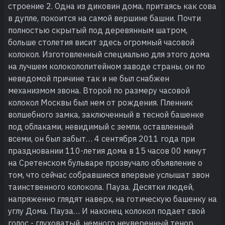
строение 2. Одна из диковин дома, притаясь как сова
в дупле, покоится на самой вершине башни. Почти
полностью скрытый под деревянным шатром,
больше столетия висит здесь огромный часовой
колокол. Изготовленный специально для этого дома
на лучшем колокололитейном заводе страны, он по
неведомой причине так и не был снабжен
механизмом звона. Второй по размеру часовой
колокол Москвы был нем от рождения. Пленник
волшебного замка, заключенный в тесной башенке
под облаками, невидимый с земли, оставленный
всеми, он был забыт… 4 сентября 2011 года при
праздновании 110-летия дома в 15 часов 00 минут
на Сретенском бульваре прозвучало объявление о
том, что сейчас собравшиеся впервые услышат звон
таинственного колокола. Пауза. Десятки людей,
напряженно глядят наверх, на готическую башенку на
углу Дома. Пауза… И наконец колокол подает свой
голос - глуховатый, немного неуверенный тенор.