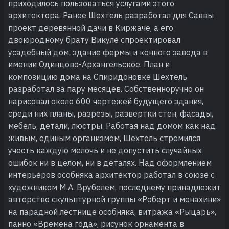
приходилось пользоваться услугами этого
архитектора. Ранее Шехтель разработал для Саввы
проект деревянной дачи в Киржаче, а его
двоюродному брату Викуле спроектировал
усадебный дом, здание фермы и конного завода в
имении Одинцово-Архангельское. План и
композицию дома на Спиридоновке Шехтель
разработал за пару месяцев. Собственноручно он
нарисовал около 600 чертежей будущего здания,
среди них планы, разрезы, развертки стен, фасады,
мебель, детали, люстры. Работая над домом как над
живым, единым организмом, Шехтель стремился
учесть каждую мелочь и не допустить случайных
ошибок ни в целом, ни в деталях. Над оформлением
интерьеров особняка архитектор работал в союзе с
художником М.А. Врубелем, последнему принадлежит
авторство скульптурной группы «Роберт и монахини»
на парадной лестнице особняка, витража «Рыцарь»,
панно «Времена года», рисунок орнамента в