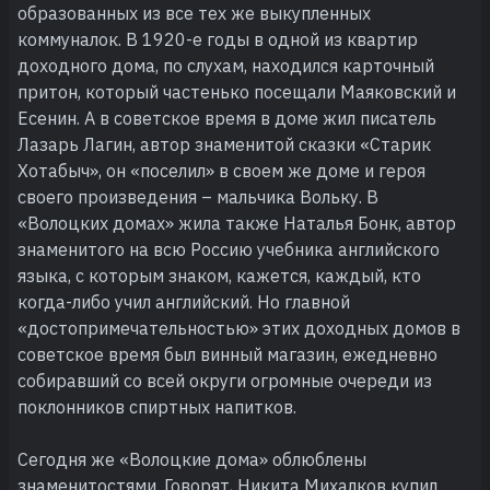
образованных из все тех же выкупленных
коммуналок. В 1920-е годы в одной из квартир
доходного дома, по слухам, находился карточный
притон, который частенько посещали Маяковский и
Есенин. А в советское время в доме жил писатель
Лазарь Лагин, автор знаменитой сказки «Старик
Хотабыч», он «поселил» в своем же доме и героя
своего произведения – мальчика Вольку. В
«Волоцких домах» жила также Наталья Бонк, автор
знаменитого на всю Россию учебника английского
языка, с которым знаком, кажется, каждый, кто
когда-либо учил английский. Но главной
«достопримечательностью» этих доходных домов в
советское время был винный магазин, ежедневно
собиравший со всей округи огромные очереди из
поклонников спиртных напитков.
Сегодня же «Волоцкие дома» облюблены
знаменитостями. Говорят, Никита Михалков купил