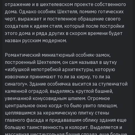
отражение и в шехтелевском проекте собственного
дома. Однако особняк Шехтеля, помимо готических
черт, выражает и постепенное обращение своего
создателя к идеям стиля, который после постройки
этого дома и ряда других в скором времени будет
назван русским модерном.
Романтический миниатюрный особняк-замок,
построенный Шехтелем, он сам называл в шутку
«избушкой непотребной архитектуры, которую
извозчики принимают то ли за кирку, то ли за
синагогу». Здание особнячка высится за ступенчатой
каменной оградой, выделяясь круглой башней,
увенчанной конусовидным шпилем. Огромное
центральное окно когда-то было увито плющом,
цеплявшимся за керамическую плитку стены
главного фасада и придававшим облику здания еще
большую таинственность и колорит. Выделяется и
массивная шестиугольная башня справа, еще больше