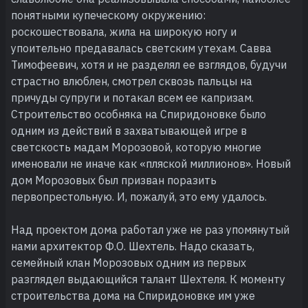
понятными купеческому окружению:
роскошествовала, жила на широкую ногу и
упоительно предавалась светским утехам. Савва
Тимофеевич, хотя и не разделял ее взглядов, будучи
страстно влюблен, смотрел сквозь пальцы на
причуды супруги и потакал всем ее капризам.
Строительство особняка на Спиридоновке было
одним из действий в захватывающей игре в
светскость мадам Морозовой, которую многие
именовали не иначе как «пляской миллионов». Новый
дом Морозовых был призван поразить
первопрестольную. И, пожалуй, это ему удалось.
Над проектом дома работал уже не раз упомянутый
нами архитектор Ф.О. Шехтель. Надо сказать,
семейный клан Морозовых одним из первых
разглядел выдающийся талант Шехтеля. К моменту
строительства дома на Спиридоновке им уже