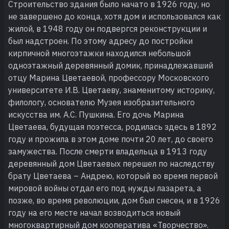
Строительство здания было начато в 1926 году, но
не завершено до конца, хотя дом и использовался как
жилой, в 1948 году он подвергся реконструкции и
был надстроен. По этому адресу до постройки
кирпичной многоэтажки находился небольшой
одноэтажный деревянный домик, принадлежавший
отцу Марина Цветаевой, профессору Московского
университете И.В. Цветаеву, знаменитому историку,
филологу, основателю Музея изобразительного
искусства им. А.С. Пушкина. Его дочь Марина
Цветаева, будущая поэтесса, родилась здесь в 1892
году и прожила в этом доме почти 20 лет, до своего
замужества. После смерти владельца в 1913 году
деревянный дом Цветаевых перешел по наследству
брату Цветаева – Андрею, который во время первой
мировой войны отдал его под нужды лазарета, а
позже, во время революции, дом был снесен, и в 1926
году на его месте начал возводиться новый
многоквартирный дом кооператива «Творчество».