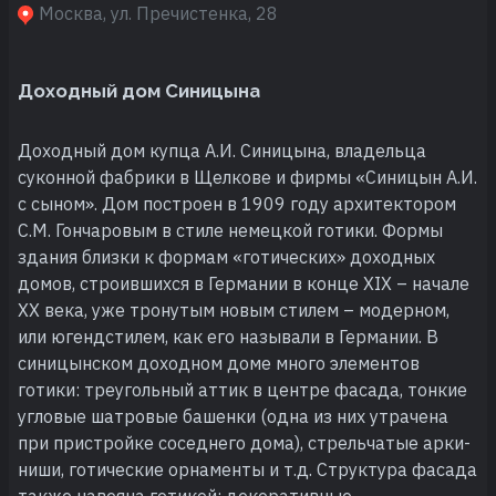
Москва, ул. Пречистенка, 28
Доходный дом Синицына
Доходный дом купца А.И. Синицына, владельца
суконной фабрики в Щелкове и фирмы «Синицын А.И.
с сыном». Дом построен в 1909 году архитектором
С.М. Гончаровым в стиле немецкой готики. Формы
здания близки к формам «готических» доходных
домов, строившихся в Германии в конце XIX – начале
XX века, уже тронутым новым стилем – модерном,
или югендстилем, как его называли в Германии. В
синицынском доходном доме много элементов
готики: треугольный аттик в центре фасада, тонкие
угловые шатровые башенки (одна из них утрачена
при пристройке соседнего дома), стрельчатые арки-
ниши, готические орнаменты и т.д. Структура фасада
также навеяна готикой: декоративные