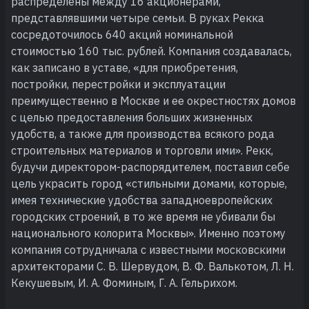
распределены между 16 акционерами,
представлявшими четыре семьи. В руках Рекка
сосредоточилось 640 акций номинальной
стоимостью 160 тыс. рублей. Компания создавалась,
как записано в уставе, «для приобретения,
постройки, перестройки и эксплуатации
преимущественно в Москве и ее окрестностях домов
с целью предоставления больших жизненных
удобств, а также для производства всякого рода
строительных материалов и торговли ими». Рекк,
будучи директором-распорядителем, поставил себе
цель украсить город «стильными домами, которые,
имея технические удобства западноевропейских
городских строений, в то же время не убивали бы
национального колорита Москвы». Именно поэтому
компания сотрудничала с известными московскими
архитекторами С. В. Шервудом, В. Ф. Валькотом, Л. Н.
Кекушевым, И. А. Фоминым, Г. А. Гельрихом.