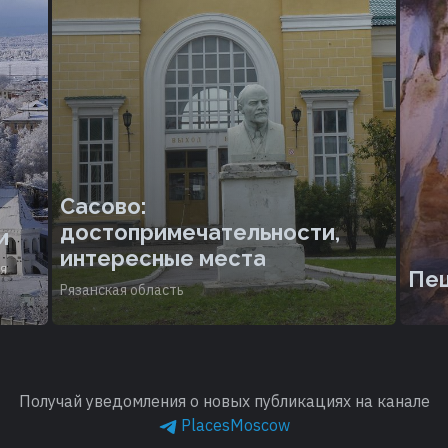
Сасово:
достопримечательности,
и
интересные места
я
Пе
Рязанская область
Получай уведомления о новых публикациях на канале
PlacesMoscow