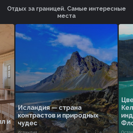
Отдых за границей. Cамые интересные
места
Цве
Исландия — страна
Кел
контрастов и природных
инд
л и
чудес
Фл
Исландия
Остро