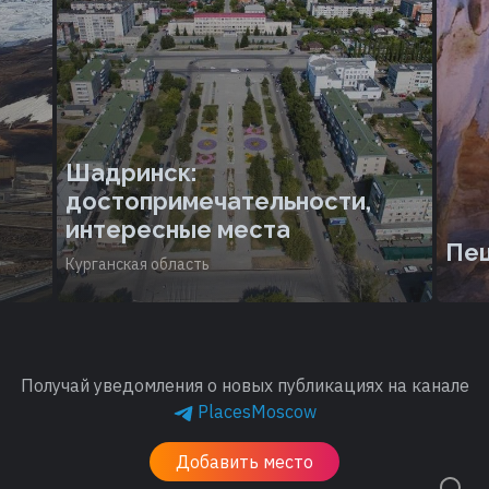
Шадринск:
достопримечательности,
интересные места
Пе
Курганская область
Получай уведомления о новых публикациях на канале
PlacesMoscow
Добавить место