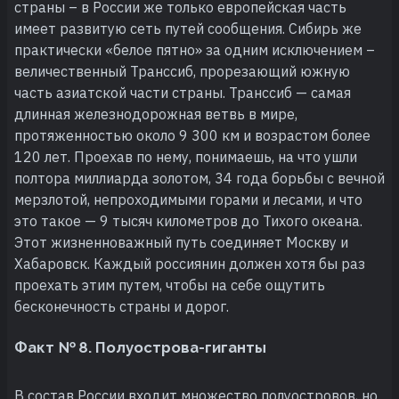
страны – в России же только европейская часть
имеет развитую сеть путей сообщения. Сибирь же
практически «белое пятно» за одним исключением –
величественный Транссиб, прорезающий южную
часть азиатской части страны. Транссиб — самая
длинная железнодорожная ветвь в мире,
протяженностью около 9 300 км и возрастом более
120 лет. Проехав по нему, понимаешь, на что ушли
полтора миллиарда золотом, 34 года борьбы с вечной
мерзлотой, непроходимыми горами и лесами, и что
это такое — 9 тысяч километров до Тихого океана.
Этот жизненноважный путь соединяет Москву и
Хабаровск. Каждый россиянин должен хотя бы раз
проехать этим путем, чтобы на себе ощутить
бесконечность страны и дорог.
Факт № 8. Полуострова-гиганты
В состав России входит множество полуостровов, но