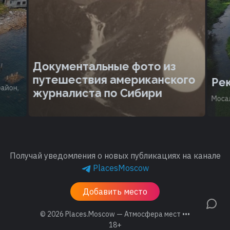
Документальные фото из
путешествия американского
Рек
айон,
журналиста по Сибири
Мосал
Получай уведомления о новых публикациях на канале
PlacesMoscow
Добавить место
© 2026
Places.Moscow — Атмосфера мест •••
18+