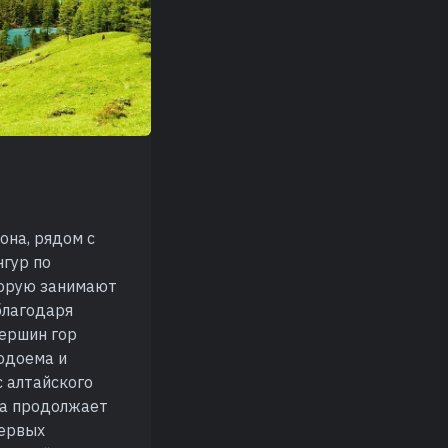
она, рядом с
нгур по
торую занимают
благодаря
вершин гор
водоема и
с алтайского
ека продолжает
первых