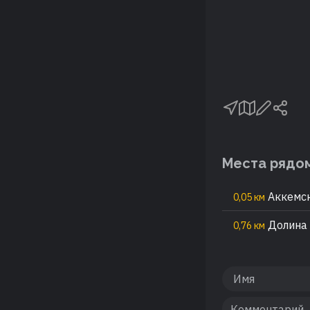
Места рядо
Аккемск
0,05 км
Долина 
0,76 км