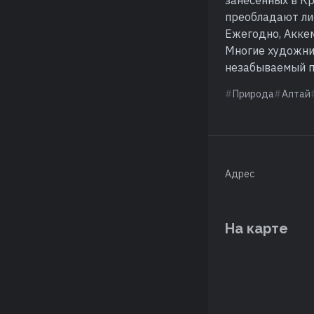
занесенных в Кр
преобладают лис
Ежегодно, Аккем
Многие художни
незабываемый п
Природа
Алтай
Адрес
На карте