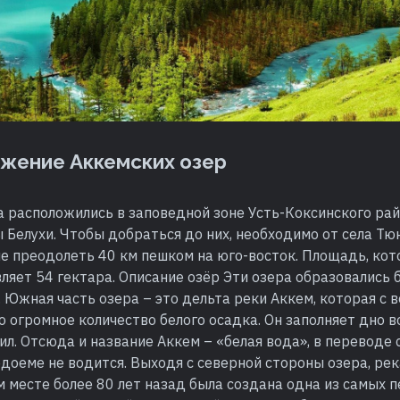
жение Аккемских озер
 расположились в заповедной зоне Усть-Коксинского рай
Белухи. Чтобы добраться до них, необходимо от села Тю
пе преодолеть 40 км пешком на юго-восток. Площадь, ко
ляет 54 гектара. Описание озёр Эти озера образовались 
 Южная часть озера – это дельта реки Аккем, которая с 
о огромное количество белого осадка. Он заполняет дно 
ил. Отсюда и название Аккем – «белая вода», в переводе 
одоеме не водится. Выходя с северной стороны озера, р
ом месте более 80 лет назад была создана одна из самых 