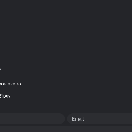
м
ое озеро
Ярлу