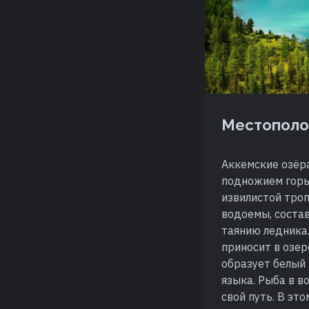
Местополо
Аккемские озёра
подножием горы 
извилистой тро
водоемы, состав
таянию ледника.
приносит в озер
образует белый 
языка. Рыба в в
свой путь. В эт