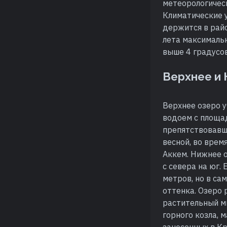
метеорологическ
Климатические у
держится в райо
лета максимальн
выше 4 градусов
Верхнее и
Верхнее озеро у
водоем с площад
препятствовавш
весной, во врем
Аккем. Нижнее о
с севера на юг. 
метров, но в са
оттенка. Озеро 
растительный м
горного козла, м