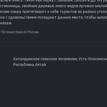
асную книгу, таких как беркут, балабан, сапсан и др. Из р
твенницы, хвойные деревья, много видов луговых альпий
ские озера притягивают к себе туристов из разных уголк
ки с удовольствием посещают данное место, чтобы напи
ейзаж.
Путешествия по России
Катандинское сельское поселение, Усть-Коксински
Республика Алтай