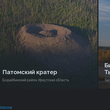
Б
Патомский кратер
Т
Бодайбинский район, Иркутская область
Тес
Moscow