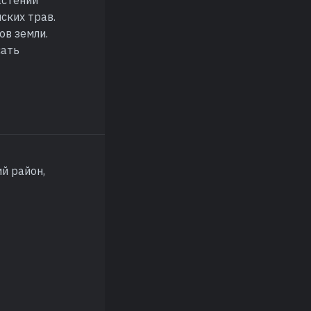
астений
ских трав.
ов земли.
сать
й район,