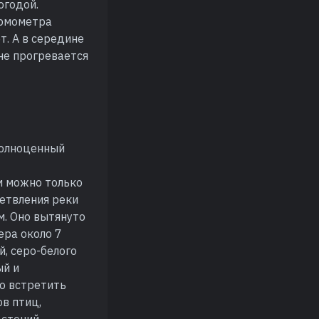
огодой.
ермометра
т. А в середине
не прогревается
полноценный
м можно только
ветвления реки
м. Оно вытянуто
зера около 7
й, серо-белого
ый и
но встретить
ов птиц,