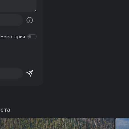
омментарии
еста