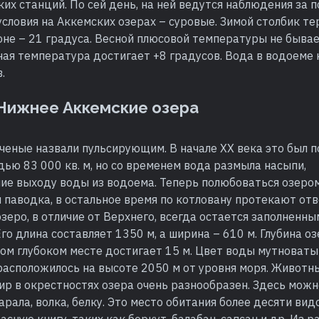
их станций. По сей день, на ней ведутся наблюдения за п
словия на Аккемских озерах – суровые. Зимой столбик т
не – 21 градуса. Весной плюсовой температуры не бывае
ая температура достигает +8 градусов. Вода в водоеме 
.
 Нижнее Аккемские озера
ченые назвали пульсирующим. В начале XX века это был 
ью 83 000 кв. м, но со временем вода размыла насыпи,
ие выходу воды из водоема. Теперь полюбоваться озеро
я паводка, в остальное время по котловану протекают от
зеро, в отличие от Верхнего, всегда остается заполненны
Его длина составляет 1350 м, а ширина – 610 м. Глубина о
мом глубоком месте достигает 15 м. Цвет воды мутноваты
расположилось на высоте 2050 м от уровня моря. Животн
ир в окрестностях озера очень разнообразен. Здесь мож
арала, волка, белку. Это место обитания более десяти вид