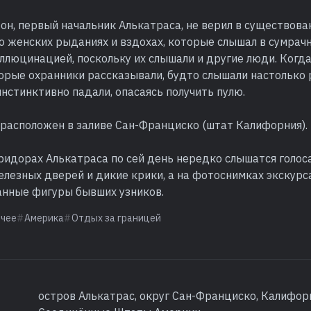
н, первый начальник Алькатраса, не верил в существова
о женских рыданиях и вздохах, которые слышал в сумрач
аллюцинацией, поскольку их слышали и другие люди. Ког
торые охранники рассказывали, будто слышали настолько
инстинктивно падали, опасаясь получить пулю.
расположен в заливе Сан-Франциско (штат Калифорния).
ридорах Алькатраса по сей день нередко слышатся голос
лезных дверей и дикие крики, а на фотоснимках экскурс
анные фигуры бывших узников.
очее
Америка
Отдых за границей
остров Алькатрас, округ Сан-Франциско, Калифор