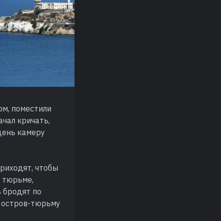
ом, поместили
ачал кричать,
день камеру
риходят, чтобы
в тюрьме,
ь бродят по
т остров-тюрьму