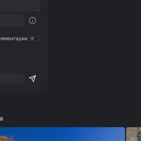
омментарии
а