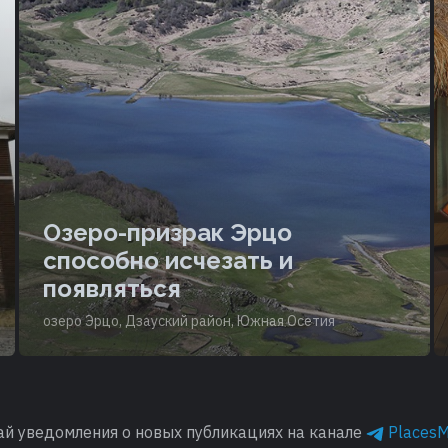
Озеро-призрак Эрцо
способно исчезать и
появляться
озеро Эрцо, Дзауский район, Южная Осетия
ай уведомления о новых публикациях на канале
Places