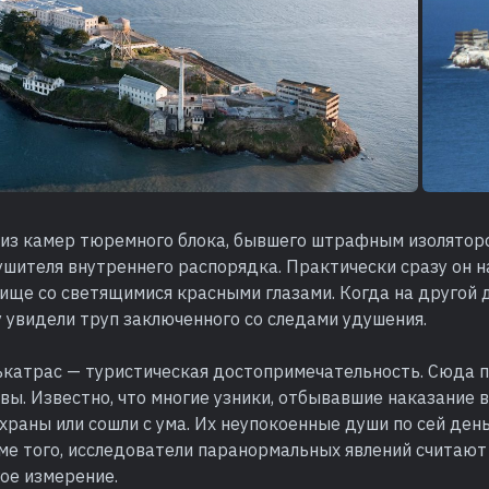
у из камер тюремного блока, бывшего штрафным изолятор
шителя внутреннего распорядка. Практически сразу он н
ище со светящимися красными глазами. Когда на другой 
у увидели труп заключенного со следами удушения.
ькатрас — туристическая достопримечательность. Сюда п
ы. Известно, что многие узники, отбывавшие наказание 
охраны или сошли с ума. Их неупокоенные души по сей ден
ме того, исследователи паранормальных явлений считаю
ое измерение.