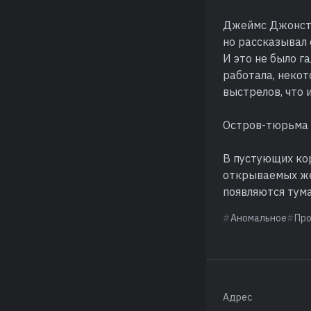
Джеймс Джонсто
но рассказывал 
И это не было г
работала, неко
выстрелов, что 
Остров-тюрьма 
В пустующих ко
открываемых же
появляются тум
Аномальное
Пр
Адрес