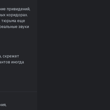
ние привидений,
ных коридорах.
да тюрьма еще
 реальные звуки
а, скрежет
антов иногда
ния,