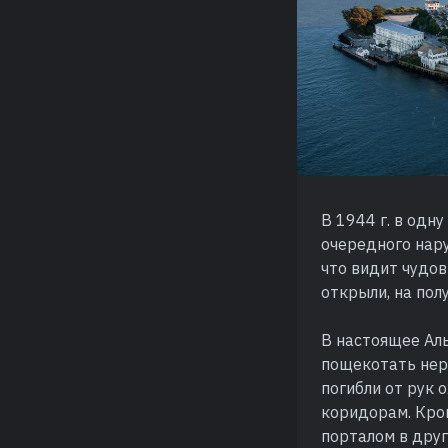
В 1944 г. в одн
очередного нару
что видит чудов
открыли, на пол
В настоящее Ал
пощекотать нерв
погибли от рук 
коридорам. Кро
порталом в друг