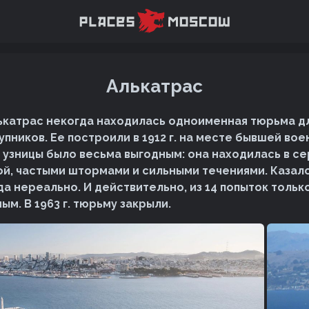
Алькатрас
ькатрас некогда находилась одноименная тюрьма д
пников. Ее построили в 1912 г. на месте бывшей вое
узницы было весьма выгодным: она находилась в се
ой, частыми штормами и сильными течениями. Казало
а нереально. И действительно, из 14 попыток тольк
ым. В 1963 г. тюрьму закрыли.