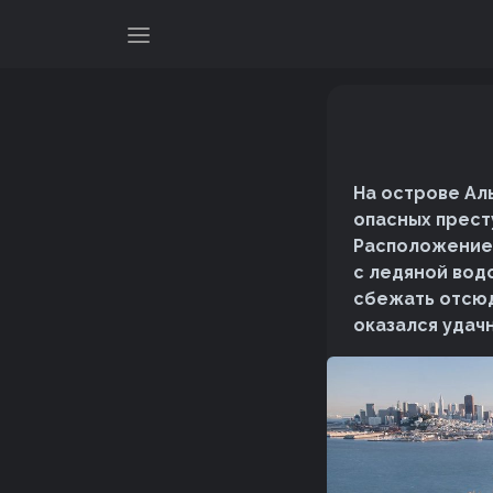
На острове Ал
опасных престу
Расположение 
с ледяной вод
сбежать отсюд
оказался удачн