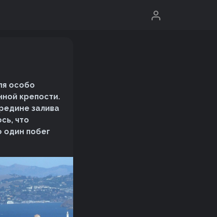
ля особо
нной крепости.
редине залива
сь, что
о один побег