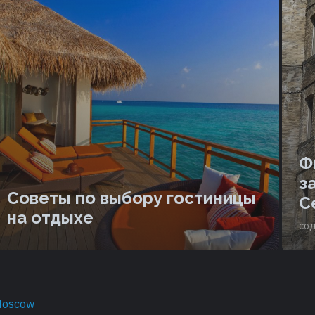
Ф
з
Советы по выбору гостиницы
С
на отдыхе
со
Moscow