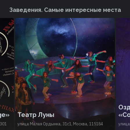
Заведения. Cамые интересные места
Озд
ge»
Театр Луны
«Со
9301
улица Малая Ордынка, 31с1, Москва, 115184
улица