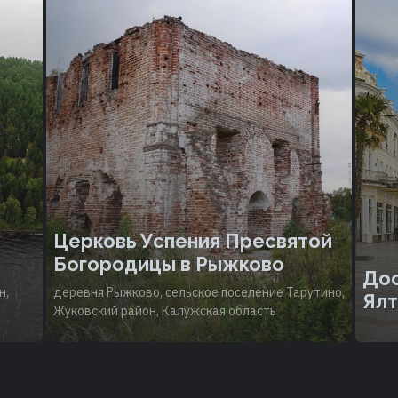
Церковь Успения Пресвятой
Богородицы в Рыжково
Дос
н,
деревня Рыжково, сельское поселение Тарутино,
Ялт
Жуковский район, Калужская область