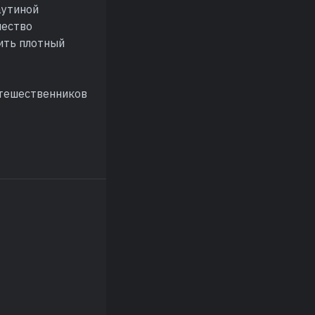
аутиной
чество
ить плотный
утешественников