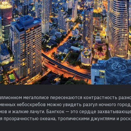
иллионном мегаполисе пересекаются контрастность разно
менных небоскребов можно увидеть разгул ночного город
мов и жалкие лачуги. Бангкок — это сердце захватывающ
ся прозрачностью океана, тропическими джунглями и ро