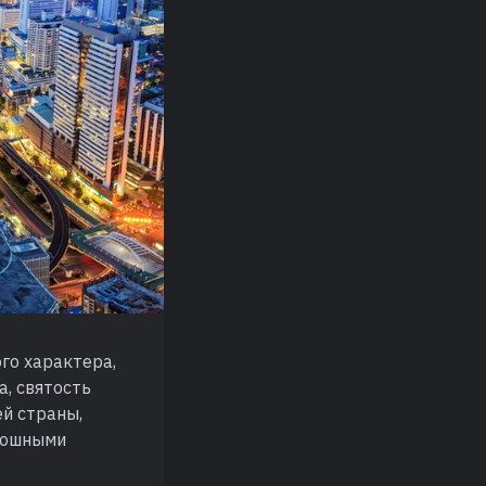
го характера,
а, святость
ей страны,
скошными