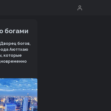
ю богами
«Дворец богов,
орода Аюттхаю
ы, которые
одновременно