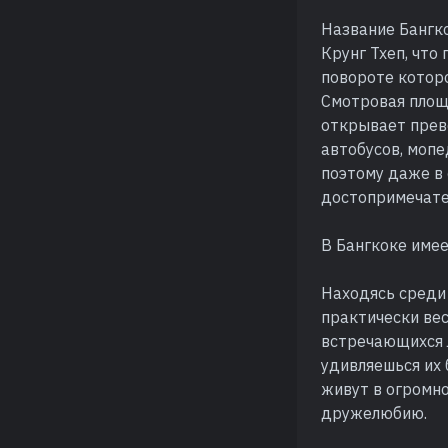
Название Бангк
Крунг Тхеп, что
повороте котор
Смотровая площа
открывает прев
автобусов, мопе
поэтому даже в 
достопримечате
В Бангкоке имее
Находясь среди 
практически вес
встречающихся 
удивляешься их 
живут в огромно
дружелюбию.