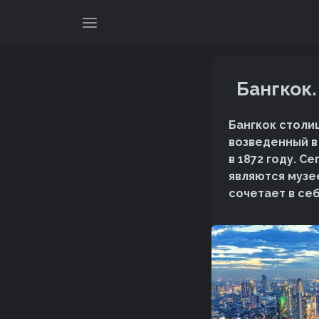
Бангкок
Бангкок столи
возведенный в
в 1872 году. 
являются музе
сочетает в се