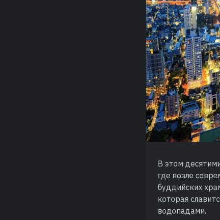
В этом десятим
где возле совре
буддийских хра
которая славит
водопадами.