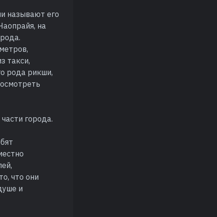
ли называют его
Чаопрайя, на
орода.
метров,
з такси,
го рода рикши,
 осмотреть
 части города.
юбят
местно
ей,
о, что они
душе и