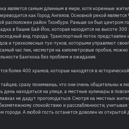
ока является самым длинным в мире, хотя коренные жите
 переводится как Город Ангелов. Основной рекой является 
ой расположен район Тхонбури. Раньше он был центром г
дка в башне Бай-Йок, которая находится на высоте 300 
осходный вид города. Транспортный поток представлен и
дов и трехколесных тук-туков, которыми управляют свое
самый час пик, несмотря на километровые пробки, можно
льности Бангкока без проблем и ожидания.
тся более 400 храмов, которые находятся в исторической
тайцев, сразу понимаешь, что они очень общительны и л
ь день находиться на улице, а местные кулинары в повсе
лавках не дадут проголодаться. Смотря на местных жител
безмятежному спокойствию и расслабленности, учитывая т
м городе. А любой гость останется доволен их открытой 