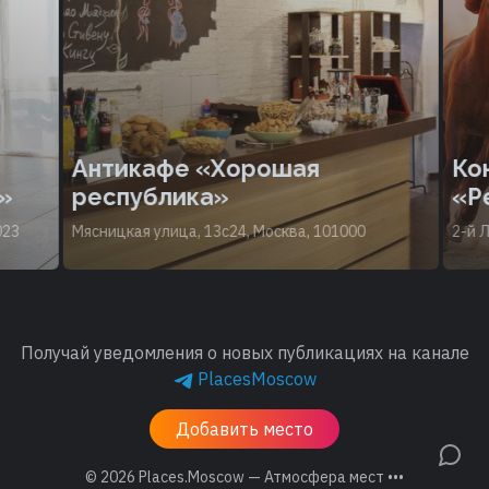
Антикафе «Хорошая
Кон
»
республика»
«Ре
23
Мясницкая улица, 13с24, Москва, 101000
2-й Л
Получай уведомления о новых публикациях на канале
PlacesMoscow
Добавить место
© 2026
Places.Moscow — Атмосфера мест •••