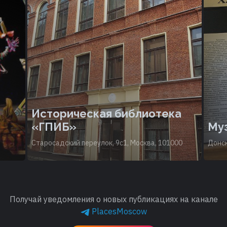
Историческая библиотека
«ГПИБ»
Муз
Старосадский переулок, 9с1, Москва, 101000
Донск
Получай уведомления о новых публикациях на канале
PlacesMoscow