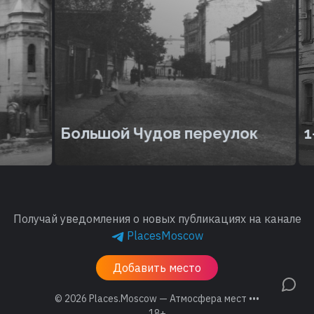
Большой Чудов переулок
1-й
Получай уведомления о новых публикациях на канале
PlacesMoscow
Добавить место
© 2026
Places.Moscow — Атмосфера мест •••
18+