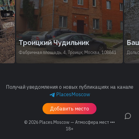
Троицкий Чудильник
Баш
Фабричная площадь, 4, Троицк, Москва, 108841
Дольс
Получай уведомления о новых публикациях на канале
PlacesMoscow
Добавить место
© 2026
Places.Moscow — Атмосфера мест •••
18+