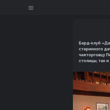
Бард-клуб «Да
старинного да
чаеторговцу П
столицы, так и