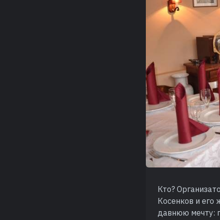
Кто? Организат
Косенков и его 
давнюю мечту: п