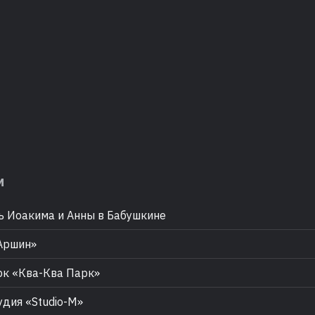
м
 Иоакима и Анны в Бабушкине
Аршин»
к «Ква-Ква Парк»
дия «Studio-M»