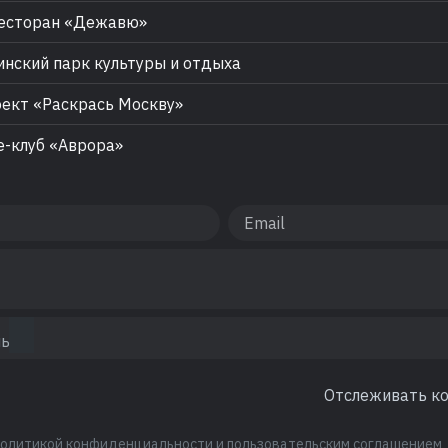
есторан «Дежавю»
нский парк культуры и отдыха
ект «Раскрась Москву»
-клуб «Аврора»
Отслеживать к
политикой конфиденциальности
и
пользовательским соглашением