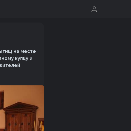
ытищ на месте
ному купцу и
 жителей