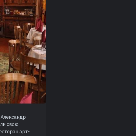
 Александр
или свою
есторан арт-