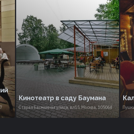
ий
Кинотеатр в саду Баумана
Кал
7
Старая Басманная улица, вл15, Москва, 105064
Пушки