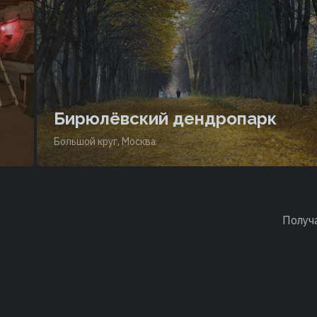
Бирюлёвский дендропарк
Большой круг, Москва
Получ