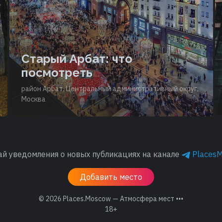
Старый Арбат: что
посмотреть
район Арбат, Центральный административный округ,
Москва
ай уведомления о новых публикациях на канале
Places
Добавить место
© 2026
Places.Moscow — Атмосфера мест •••
18+