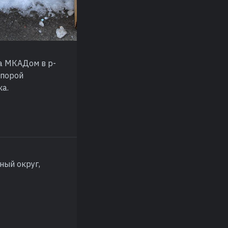
а МКАДом в р-
 порой
ка.
ый округ,