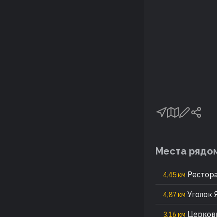
Места рядо
Рестор
4,45 км
Уголок 
4,87 км
Церковь
3,16 км