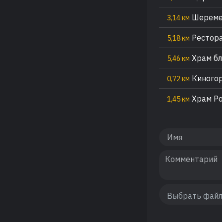
Шеремет
3,14 км
Рестора
5,18 км
Храм бл
5,46 км
Киногор
0,72 км
Храм Ро
1,45 км