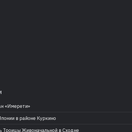
м
ан «Имерети»
Японии в районе Куркино
 Троицы Живоначальной в Сходне