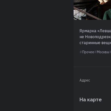
Ярмарка «Левша
не Новоподрезко
старинные вещи
Прочее
Москва
Адрес
На карте