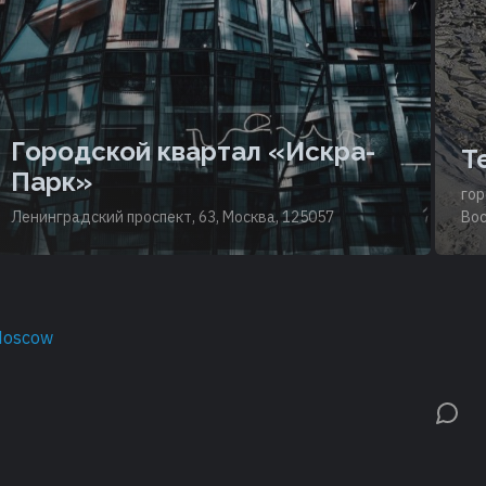
Городской квартал «Искра-
Т
Парк»
гор
Ленинградский проспект, 63, Москва, 125057
Вос
Moscow