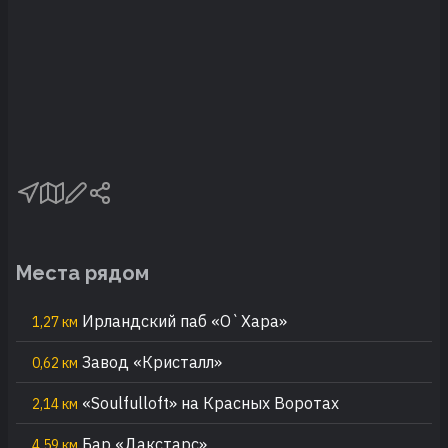
Места рядом
Ирландский паб «О`Хара»
1,27 км
Завод «Кристалл»
0,62 км
«Soulfulloft» на Красных Воротах
2,14 км
Бар «Дакстарс»
4,59 км