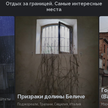
Отдых за границей. Cамые интересные
места
Гор
Призраки долины Беличе
(Ba
Штаты
Поджореале, Трапани, Сицилия, Италия
Мэри