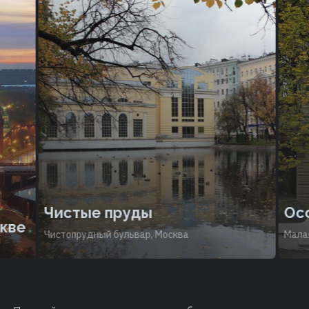
Чистые пруды
Осо
кве
Чистопрудный бульвар, Москва
Малая