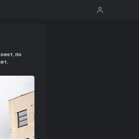
оект, по
ет.