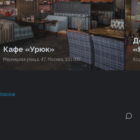
Д
Кафе «Урюк»
«
Мясницкая улица, 47, Москва, 101000
Ход
Moscow