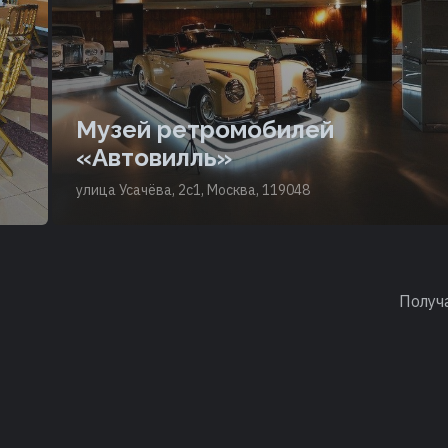
Музей ретромобилей
«Автовилль»
улица Усачёва, 2с1, Москва, 119048
Получ