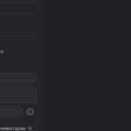
я.
омментарии