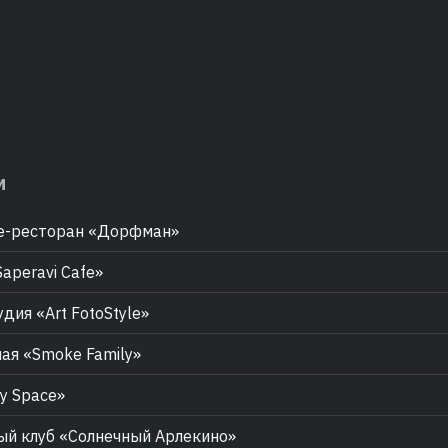
м
е-ресторан «Дорфман»
aperavi Cafe»
дия «Art FotoStyle»
ая «Smoke Family»
ty Space»
й клуб «Солнечный Арлекино»