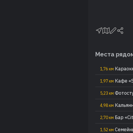
Места рядо
Караок
1,76 км
Кафе «S
1,97 км
Фотосту
5,23 км
Кальянн
4,98 км
Бар «Ci
2,70 км
Семейны
1,52 км