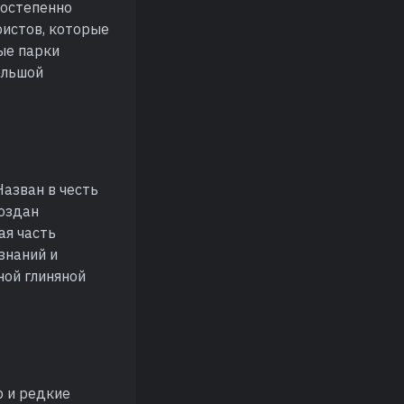
постепенно
ристов, которые
ые парки
ольшой
азван в честь
создан
ая часть
знаний и
ной глиняной
р и редкие