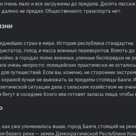
 очень мало и все загружены до предела. Десять пассаж
 далеко не предел. Общественного транспорта нет.
изни
еднейших стран в мире. История республики стандартна:
диктатор, голод и масса военных переворотов. Вплоть до
койно, в городах полно военных, уличные беспорядки не р
се очень непросто: полицейских практически не осталось
 для путешествий. Если вы, конечно, не сторонник экстре
 охраной лучше не выезжать за пределы столицы Банги. 
литической ситуации дела с сельским хозяйством не очен
бегут в соседнее Конго или готовят запасы пищи, чтобы 
Р
 как уже упоминалось выше, город Банги, стоящий на реке
ом берегу реки — земли Демократической Республики Кон