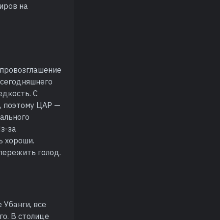
иров на
 провозглашение
 сегодняшнего
едкость. С
, поэтому ЦАР —
мального
Из-за
ь хороши.
пережить голод.
 Убанги, все
го. В столице