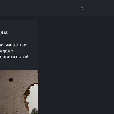
ка
и, известная
едием.
нностях этой