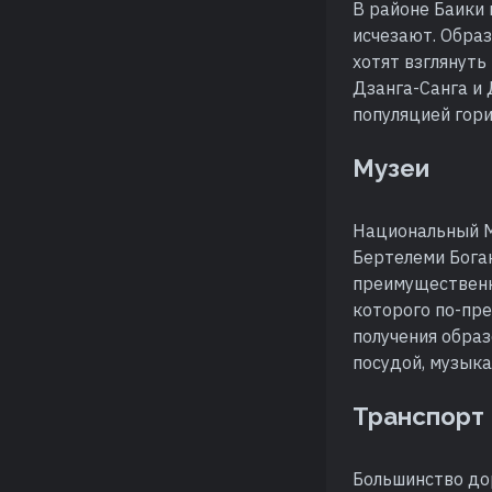
В районе Баики 
исчезают. Обра
хотят взглянуть
Дзанга-Санга и 
популяцией гори
Музеи
Национальный М
Бертелеми Бога
преимущественно
которого по-пре
получения обра
посудой, музык
Транспорт
Большинство до