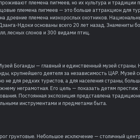
проживают племена пигмеев, но их культура и традиции 
зцовые племена пигмеев — это больше аттракцион для ту
 на древние племена низкорослых охотников. Национальн
Дзанга-Ндоки основаны всего 20 лет назад. Знамениты б
лл, лесных слонов и 300 видами птиц.
узей Боганды — главный и единственный музей страны. Н
нды, крупнейшего деятеля за независимость ЦАР. Музей 
 не для редких туристов, а для населения страны, больш
жнему неграмотная. Его цель — показать детям престиж 
зования. Постоянная экспозиция представлена традицион
альными инструментами и предметами быта.
рог грунтовые. Небольшое исключение — столичный цент