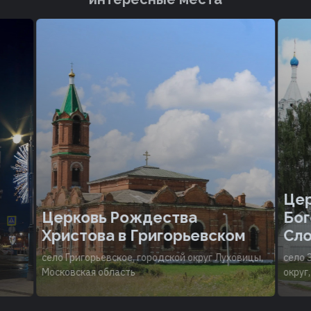
Цер
Церковь Рождества
Бог
Христова в Григорьевском
Сл
село Григорьевское, городской округ Луховицы,
село 
Московская область
округ