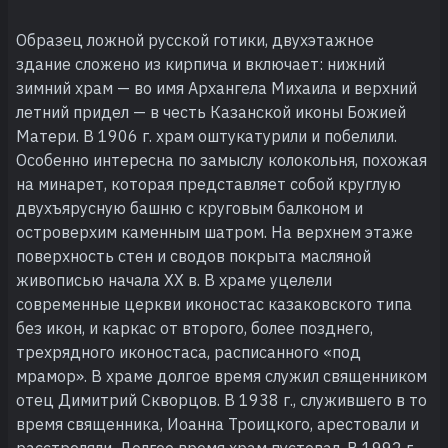
Образец ложной русской готики, двухэтажное
здание сложено из кирпича и включает: нижний
зимний храм — во имя Архангела Михаила и верхний
летний придел — в честь Казанской иконы Божией
Матери. В 1906 г. храм оштукатурили и побелили.
Особенно интересна по замыслу колокольня, похожая
на минарет, которая представляет собой круглую
двухъярусную башню с круговым балконом и
островерхим каменным шатром. На верхнем этаже
поверхность стен и сводов покрыта масляной
живописью начала XX в. В храме уцелели
современные церкви иконостас казаковского типа
без икон, и каркас от второго, более позднего,
трехрядного иконостаса, расписанного «под
мрамор». В храме долгое время служил священником
отец Димитрий Скворцов. В 1938 г., служившего в то
время священника, Иоанна Троицкого, арестовали и