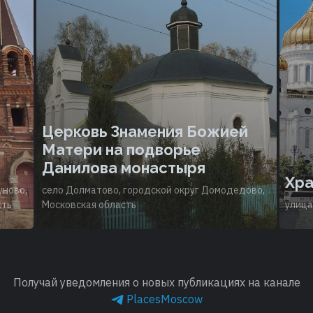
Церковь Знамения Божией
Матери на подворье
Данилова монастыря
Хра
уново,
село Долматово, городской округ Домодедово,
сть
Московская область
улица
Получай уведомления о новых публикациях на канале
PlacesMoscow