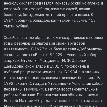
нескольких лет создавался монастырский комплекс, в
который, помимо собора, жилья и служб, вошли
больница, богадельня, детский приют и школа. К
1917 г. община обладала капиталом на сумму 412
тысяч рублей.
Хозяйство стало образцовым и сохранилось в первые
годы революции благодаря своей трудовой
деятельности. В 1927 г. на базе артели «Добрыниха»
создали колхоз «Весна». В 1929 г. Успенский собор
закрыли. Игуменья Магдалина (М. Ф. Орлова-
Давыдова) скончалась в 1931 г., похоронена в
дубовой роще возле монастыря. В 1934 г. в зданиях
монастыря открылась психиатрическая больница. В
1992 г. храм «Отрада и Утешение» и Успенский собор
переданы верующим. Ведутся восстановительные
работы. Святыни. Главная святыня общины — икона
Божией Матери «Отрада и Утешение» — находится в
Михайловской церкви с. Михайловское. Проезд: от