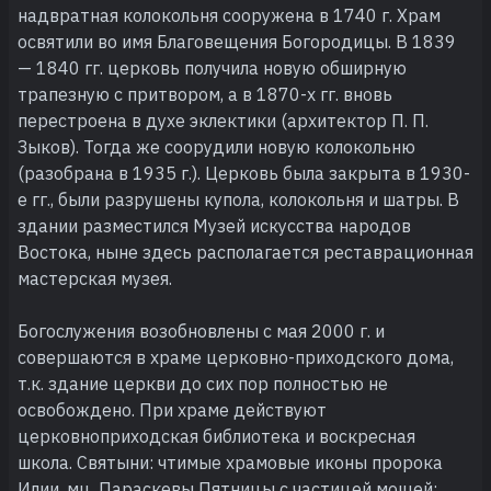
надвратная колокольня сооружена в 1740 г. Храм
освятили во имя Благовещения Богородицы. В 1839
— 1840 гг. церковь получила новую обширную
трапезную с притвором, а в 1870-х гг. вновь
перестроена в духе эклектики (архитектор П. П.
Зыков). Тогда же соорудили новую колокольню
(разобрана в 1935 г.). Церковь была закрыта в 1930-
е гг., были разрушены купола, колокольня и шатры. В
здании разместился Музей искусства народов
Востока, ныне здесь располагается реставрационная
мастерская музея.
Богослужения возобновлены с мая 2000 г. и
совершаются в храме церковно-приходского дома,
т.к. здание церкви до сих пор полностью не
освобождено. При храме действуют
церковноприходская библиотека и воскресная
школа. Святыни: чтимые храмовые иконы пророка
Илии, мц. Параскевы Пятницы с частицей мощей;