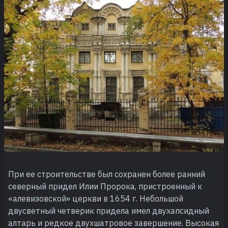
При ее строительстве был сохранен более ранний
северный придел Илии Пророка, пристроенный к
«алевизовской» церкви в 1654 г. Небольшой
двусветный четверик придела имел двухапсидный
алтарь и редкое двухшатровое завершение. Высокая