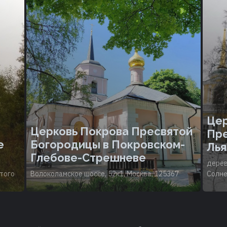
Цер
Церковь Покрова Пресвятой
Пре
е
Богородицы в Покровском-
Лья
Глебове-Стрешневе
дерев
стого
Волоколамское шоссе, 52к1, Москва, 125367
Солне