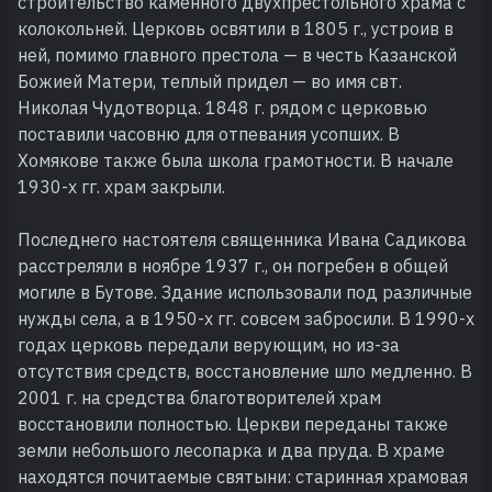
строительство каменного двухпрестольного храма с
колокольней. Церковь освятили в 1805 г., устроив в
ней, помимо главного престола — в честь Казанской
Божией Матери, теплый придел — во имя свт.
Николая Чудотворца. 1848 г. рядом с церковью
поставили часовню для отпевания усопших. В
Хомякове также была школа грамотности. В начале
1930-х гг. храм закрыли.
Последнего настоятеля священника Ивана Садикова
расстреляли в ноябре 1937 г., он погребен в общей
могиле в Бутове. Здание использовали под различные
нужды села, а в 1950-х гг. совсем забросили. В 1990-х
годах церковь передали верующим, но из-за
отсутствия средств, восстановление шло медленно. В
2001 г. на средства благотворителей храм
восстановили полностью. Церкви переданы также
земли небольшого лесопарка и два пруда. В храме
находятся почитаемые святыни: старинная храмовая