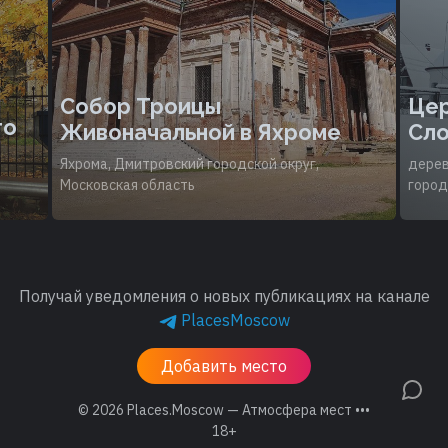
Собор Троицы
Цер
то
Живоначальной в Яхроме
Сло
Яхрома, Дмитровский городской округ,
дерев
Московская область
город
Получай уведомления о новых публикациях на канале
PlacesMoscow
Добавить место
© 2026
Places.Moscow — Атмосфера мест •••
18+