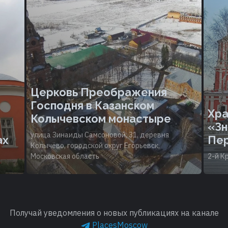
Церковь Преображения
Господня в Казанском
Хра
Колычевском монастыре
«Зн
улица Зинаиды Самсоновой, 31, деревня
ах
Пер
Колычёво, городской округ Егорьевск,
Московская область
2-й К
Получай уведомления о новых публикациях на канале
PlacesMoscow