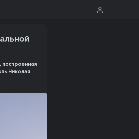
ральной
, построенная
овь Николая