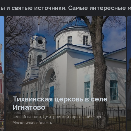
ы и святые источники. Cамые интересные 
Тихвинская церковь в селе
Игнатово
село Игнатово, Дмитровский городской округ,
Московская область