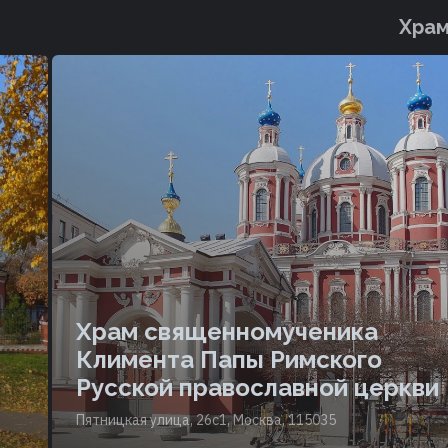
Храм
Храм священномученика
Климента Папы Римского
Русской православной церкви
Пятницкая улица, 26с1, Москва, 115035