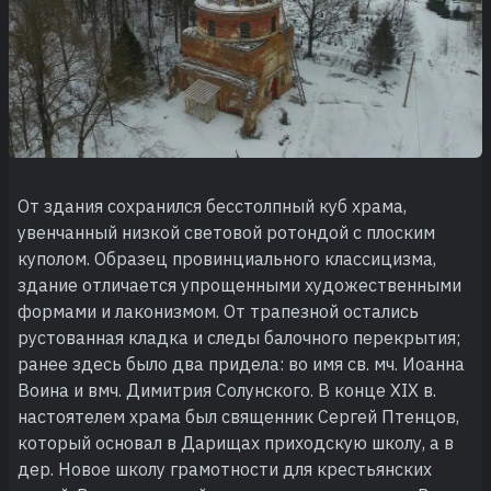
От здания сохранился бесстолпный куб храма,
увенчанный низкой световой ротондой с плоским
куполом. Образец провинциального классицизма,
здание отличается упрощенными художественными
формами и лаконизмом. От трапезной остались
рустованная кладка и следы балочного перекрытия;
ранее здесь было два придела: во имя св. мч. Иоанна
Воина и вмч. Димитрия Солунского. В конце XIX в.
настоятелем храма был священник Сергей Птенцов,
который основал в Дарищах приходскую школу, а в
дер. Новое школу грамотности для крестьянских