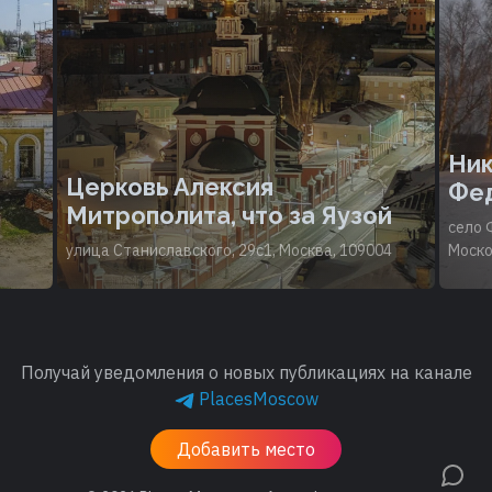
Ник
Церковь Алексия
Фе
Митрополита, что за Яузой
село 
улица Станиславского, 29с1, Москва, 109004
Моско
Получай уведомления о новых публикациях на канале
PlacesMoscow
Добавить место