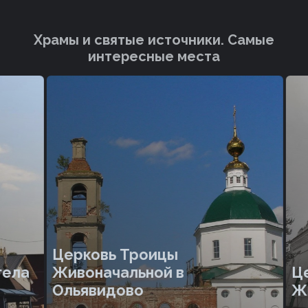
Храмы и святые источники. Cамые
интересные места
Церковь Троицы
ела
Живоначальной в
Цер
Ольявидово
Жив